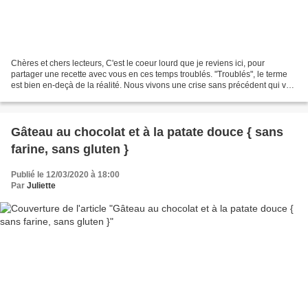
Chères et chers lecteurs, C'est le coeur lourd que je reviens ici, pour
partager une recette avec vous en ces temps troublés. "Troublés", le terme
est bien en-deçà de la réalité. Nous vivons une crise sans précédent qui va
profondément modifier le monde,...
Gâteau au chocolat et à la patate douce { sans
farine, sans gluten }
Publié le 12/03/2020 à 18:00
Par
Juliette