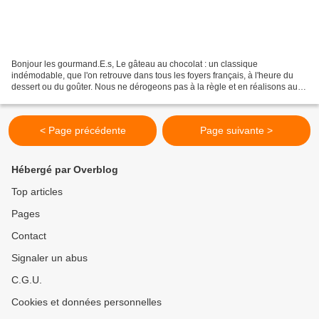
Bonjour les gourmand.E.s, Le gâteau au chocolat : un classique
indémodable, que l'on retrouve dans tous les foyers français, à l'heure du
dessert ou du goûter. Nous ne dérogeons pas à la règle et en réalisons au
moins un par semaine avec mes garçons....
< Page précédente
Page suivante >
Hébergé par Overblog
Top articles
Pages
Contact
Signaler un abus
C.G.U.
Cookies et données personnelles