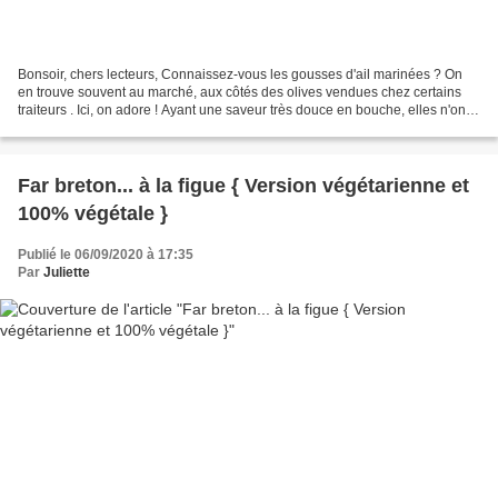
Bonsoir, chers lecteurs, Connaissez-vous les gousses d'ail marinées ? On
en trouve souvent au marché, aux côtés des olives vendues chez certains
traiteurs . Ici, on adore ! Ayant une saveur très douce en bouche, elles n'ont
rien à voir avec l'ail cru...
Far breton... à la figue { Version végétarienne et
100% végétale }
Publié le 06/09/2020 à 17:35
Par
Juliette