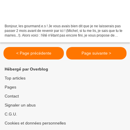
Bonjour, les gourmand.e.s ! Je vous avais bien dit que je ne laisserais pas
passer 2 mois avant de revenir par ici ! (Michel, si tu me lis, je sais que tu te
marres...!). Alors voici : l'été n'étant pas encore fini, je vous propose de
cuisiner les dernières...
< Page précédente
Page suivante >
Hébergé par Overblog
Top articles
Pages
Contact
Signaler un abus
C.G.U.
Cookies et données personnelles