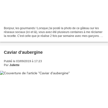
Bonjour, les gourmands ! Lorsque j'ai posté la photo de ce gâteau sur les
réseaux sociaux (ici et là), vous avez été plusieurs centaines à me réclamer
la recette. C'est celle que je réalise 2 fois par semaine avec mes garçons. La
voici donc ! J'ai pris...
Caviar d'aubergine
Publié le 03/09/2019 à 17:23
Par
Juliette