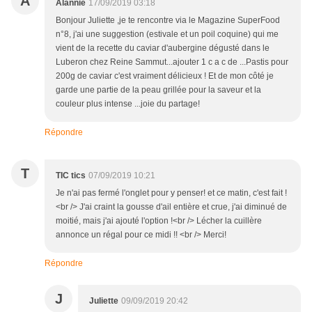
A
Alannie
17/09/2019 03:18
Bonjour Juliette ,je te rencontre via le Magazine SuperFood
n°8, j'ai une suggestion (estivale et un poil coquine) qui me
vient de la recette du caviar d'aubergine dégusté dans le
Luberon chez Reine Sammut...ajouter 1 c a c de ...Pastis pour
200g de caviar c'est vraiment délicieux ! Et de mon côté je
garde une partie de la peau grillée pour la saveur et la
couleur plus intense ...joie du partage!
Répondre
T
TIC tics
07/09/2019 10:21
Je n'ai pas fermé l'onglet pour y penser! et ce matin, c'est fait !
<br /> J'ai craint la gousse d'ail entière et crue, j'ai diminué de
moitié, mais j'ai ajouté l'option !<br /> Lécher la cuillère
annonce un régal pour ce midi !! <br /> Merci!
Répondre
J
Juliette
09/09/2019 20:42