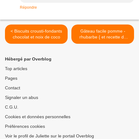
Répondre
< Biscuits crousti-fondants
Gâteau facile pomme -
chocolat et noix de coco
rhubarbe { et recette de
base à accommoder selon
vos goûts } >
Hébergé par Overblog
Top articles
Pages
Contact
Signaler un abus
C.G.U.
Cookies et données personnelles
Préférences cookies
Voir le profil de Juliette sur le portail Overblog