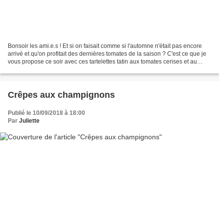
Bonsoir les ami.e.s ! Et si on faisait comme si l'automne n'était pas encore
arrivé et qu'on profitait des dernières tomates de la saison ? C'est ce que je
vous propose ce soir avec ces tartelettes tatin aux tomates cerises et au
vinaigre balsamique....
Crêpes aux champignons
Publié le 10/09/2018 à 18:00
Par
Juliette