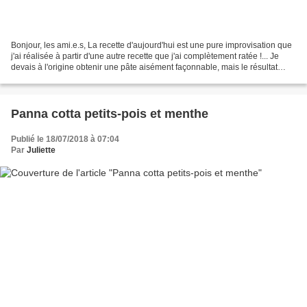
Bonjour, les ami.e.s, La recette d'aujourd'hui est une pure improvisation que
j'ai réalisée à partir d'une autre recette que j'ai complètement ratée !... Je
devais à l'origine obtenir une pâte aisément façonnable, mais le résultat
escompté s'est transformé...
Panna cotta petits-pois et menthe
Publié le 18/07/2018 à 07:04
Par
Juliette