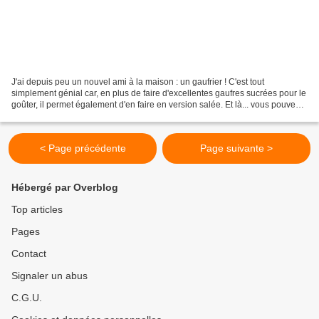
J'ai depuis peu un nouvel ami à la maison : un gaufrier ! C'est tout
simplement génial car, en plus de faire d'excellentes gaufres sucrées pour le
goûter, il permet également d'en faire en version salée. Et là... vous pouvez
laisser libre court à votre...
< Page précédente
Page suivante >
Hébergé par Overblog
Top articles
Pages
Contact
Signaler un abus
C.G.U.