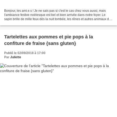
Bonjour, les ami.e.s ! Je ne sais pas si c'est le cas chez vous aussi, mais
l'ambiance festive noëlesque est bel et bien arrivée dans notre foyer. Le
sapin brille de mille feux dès la nuit tombée, les rênes et autres animaux du
bestiaire de Noël ornent...
Tartelettes aux pommes et pie pops à la
confiture de fraise {sans gluten}
Publié le 02/09/2018 à 17:00
Par
Juliette