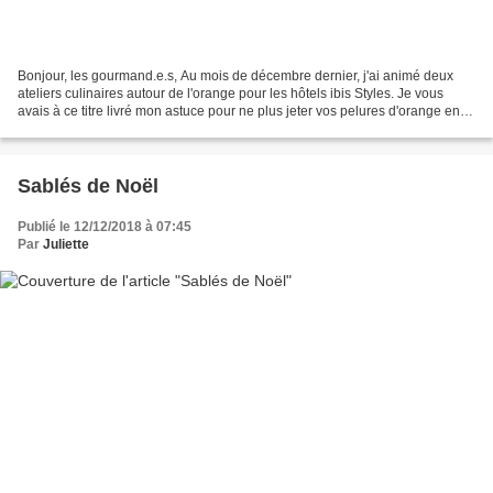
Bonjour, les gourmand.e.s, Au mois de décembre dernier, j'ai animé deux
ateliers culinaires autour de l'orange pour les hôtels ibis Styles. Je vous
avais à ce titre livré mon astuce pour ne plus jeter vos pelures d'orange en
réalisant de la poudre d'écorce...
Sablés de Noël
Publié le 12/12/2018 à 07:45
Par
Juliette