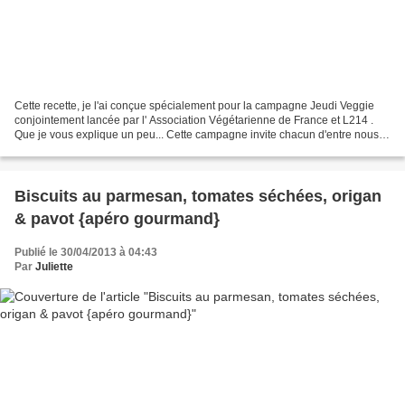
Cette recette, je l'ai conçue spécialement pour la campagne Jeudi Veggie
conjointement lancée par l' Association Végétarienne de France et L214 .
Que je vous explique un peu... Cette campagne invite chacun d'entre nous à
manger végétar(l)ien au moins...
Biscuits au parmesan, tomates séchées, origan
& pavot {apéro gourmand}
Publié le 30/04/2013 à 04:43
Par
Juliette