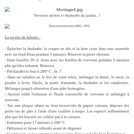
Verveine séchée et rhubarbe du jardin...!
La recette de Juliette :
- Éplucher la rhubarbe, la couper en dés et la faire cuire dans une casserole
avec un fond d'eau pendant 5 minutes. Réserver la purée obtenue.
- Faire bouillir 20 cl. d'eau avec les feuilles de verveine pendant 5 minutes
afin qu'elles infusent. Réserver.
- Préchauffer le four à 200° C., th. 7.
- Dans un saladier ou le bol de votre robot, mélanger la farine, le sucre, la
poudre à lever, l'huile, la purée d'amande, la rhubarbe et les cranberries.
Mélanger jusqu'à obtention d'une pâte homogène.
- Ajouter enfin l'infusion et l'huile essentielle de verveine et mélanger à
nouveau.
- Sur une plaque allant au four recouverte de papier cuisson, déposer des
petits tas de pâte à l'aide d'une cuillère à soupe. Les espacer suffisamment
afin que les biscuits ne collent pas à la cuisson.
- Enfourner pour 17 minutes à 200° C.
- Défourner et laisser refroidir avant de déguster.
- Ces biscuits se conservent quelques jours dans une boîte bien hermétique.