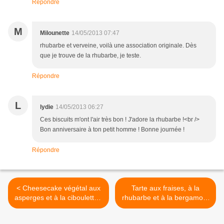
Répondre
M
Milounette
14/05/2013 07:47
rhubarbe et verveine, voilà une association originale. Dès
que je trouve de la rhubarbe, je teste.
Répondre
L
lydie
14/05/2013 06:27
Ces biscuits m'ont l'air très bon ! J'adore la rhubarbe !<br />
Bon anniversaire à ton petit homme ! Bonne journée !
Répondre
< Cheesecake végétal aux
Tarte aux fraises, à la
asperges et à la ciboulette {
rhubarbe et à la bergamote
Jeudi Veggie }
>