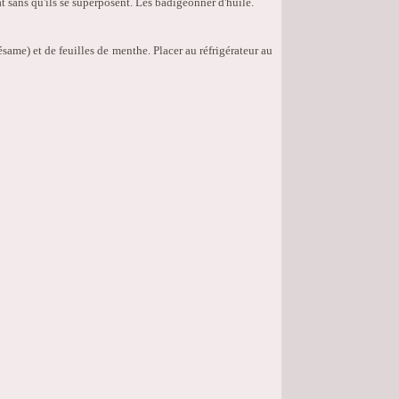
at sans qu'ils se superposent. Les badigeonner d'huile.
ésame) et de feuilles de menthe. Placer au réfrigérateur au