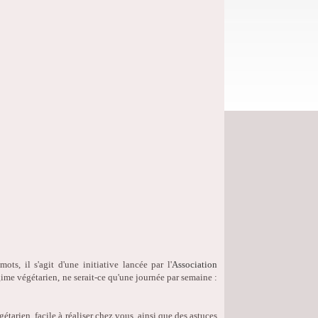
ots, il s'agit d'une initiative lancée par l'
Association
gime végétarien, ne serait-ce qu'une journée par semaine :
tarien, facile à réaliser chez vous, ainsi que des astuces