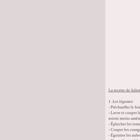
La recette de Juliet
1. Les légumes
- Préchauffer le fou
- Laver et couper l
soient moins amère
- Éplucher les toma
- Couper les courg
- Égoutter les aube