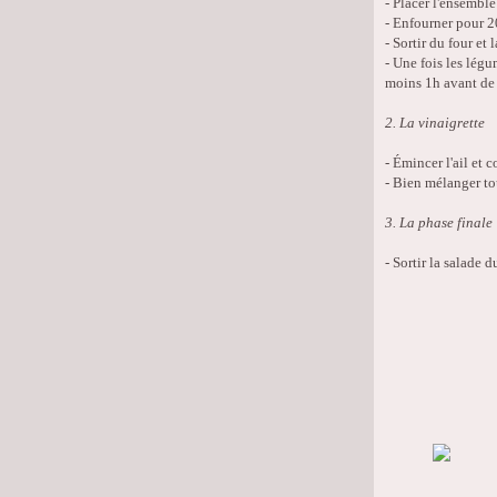
- Placer l'ensemble
- Enfourner pour 2
- Sortir du four et l
- Une fois les légu
moins 1h avant de 
2. La vinaigrette
- Émincer l'ail et 
- Bien mélanger to
3. La phase finale
- Sortir la salade 