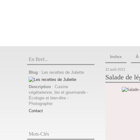
Index
À
En Bref...
22 août 2013
Blog
: Les recettes de Juliette
Salade de lé
Description
: Cuisine
végétarienne, bio et gourmande -
Écologie et bien-être -
Photographie
Contact
Mots-Clés