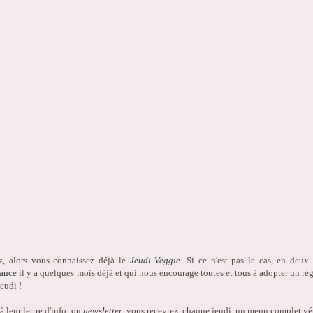
z, alors vous connaissez déjà le
Jeudi Veggie
. Si ce n'est pas le cas, en deux m
rance
il y a quelques mois déjà et qui nous encourage toutes et tous à adopter un ré
jeudi !
 leur lettre d'info, ou
newsletter
, vous recevrez, chaque jeudi, un menu complet végé