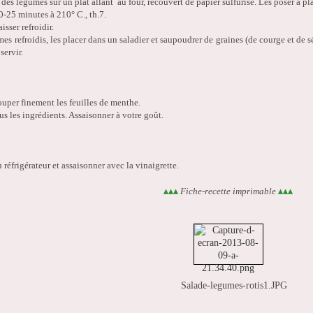
 des légumes sur un plat allant au four, recouvert de papier sulfurisé. Les poser à pl
0-25 minutes à 210° C., th.7.
aisser refroidir.
mes refroidis, les placer dans un saladier et saupoudrer de graines (de courge et de s
servir.
couper finement les feuilles de menthe.
us les ingrédients. Assaisonner à votre goût.
du réfrigérateur et assaisonner avec la vinaigrette.
Fiche-recette imprimable
▴
▴
▴
▴
▴
▴