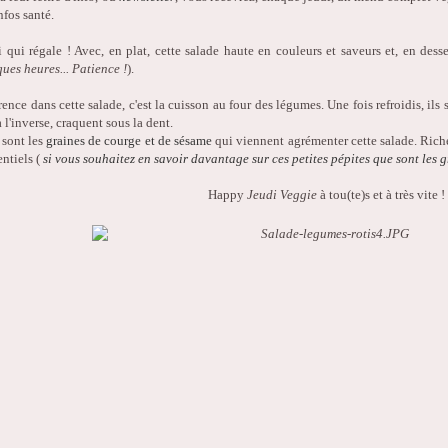
nfos santé.
i qui régale ! Avec, en plat, cette salade haute en couleurs et saveurs et, en de
ues heures... Patience !
).
érence dans cette salade, c'est la cuisson au four des légumes. Une fois refroidis, il
 l'inverse, craquent sous la dent.
 sont les
graines de courge et de sésame
qui viennent agrémenter cette salade. Riche
ntiels (
si vous souhaitez en savoir davantage sur ces petites pépites que sont les 
Happy
Jeudi Veggie
à tou(te)s et à très vite !