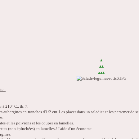
▴
▴
▴
▴
▴
▴
te :
r à 210° C., th. 7.
es aubergines en tranches d'1/2 cm. Les placer dans un saladier et les parsemer de se
s.
tes et les poivrons et les couper en lamelles.
ettes (non épluchées) en lamelles à l'aide d'un économe.
rgines.