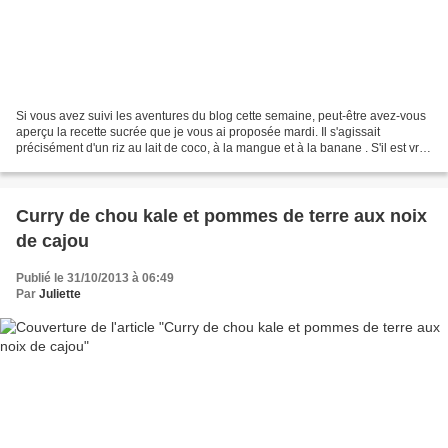
Si vous avez suivi les aventures du blog cette semaine, peut-être avez-vous
aperçu la recette sucrée que je vous ai proposée mardi. Il s'agissait
précisément d'un riz au lait de coco, à la mangue et à la banane . S'il est vrai
que je ne cuisine finalement...
Curry de chou kale et pommes de terre aux noix
de cajou
Publié le 31/10/2013 à 06:49
Par
Juliette