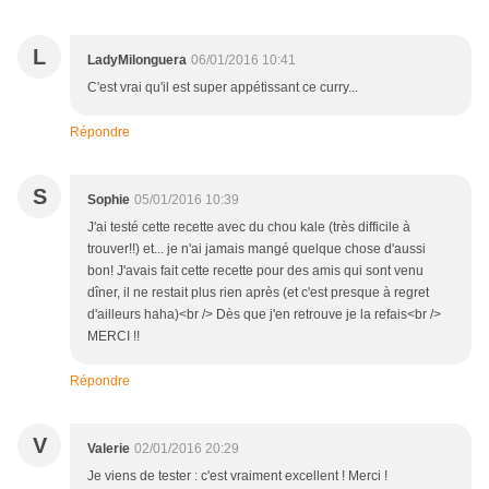
L
LadyMilonguera
06/01/2016 10:41
C'est vrai qu'il est super appétissant ce curry...
Répondre
S
Sophie
05/01/2016 10:39
J'ai testé cette recette avec du chou kale (très difficile à
trouver!!) et... je n'ai jamais mangé quelque chose d'aussi
bon! J'avais fait cette recette pour des amis qui sont venu
dîner, il ne restait plus rien après (et c'est presque à regret
d'ailleurs haha)<br /> Dès que j'en retrouve je la refais<br />
MERCI !!
Répondre
V
Valerie
02/01/2016 20:29
Je viens de tester : c'est vraiment excellent ! Merci !