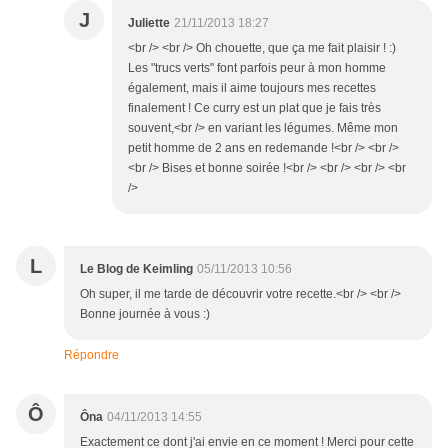
J
Juliette
21/11/2013 18:27
<br /> <br /> Oh chouette, que ça me fait plaisir ! :)
Les "trucs verts" font parfois peur à mon homme
également, mais il aime toujours mes recettes
finalement ! Ce curry est un plat que je fais très
souvent,<br /> en variant les légumes. Même mon
petit homme de 2 ans en redemande !<br /> <br />
<br /> Bises et bonne soirée !<br /> <br /> <br /> <br
/>
L
Le Blog de Keimling
05/11/2013 10:56
Oh super, il me tarde de découvrir votre recette.<br /> <br />
Bonne journée à vous :)
Répondre
Ô
Ôna
04/11/2013 14:55
Exactement ce dont j'ai envie en ce moment ! Merci pour cette