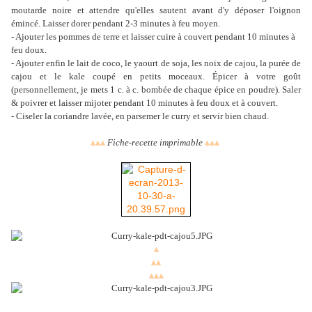
moutarde noire et attendre qu'elles sautent avant d'y déposer l'oignon
émincé. Laisser dorer pendant 2-3 minutes à feu moyen.
- Ajouter les pommes de terre et laisser cuire à couvert pendant 10 minutes à
feu doux.
- Ajouter enfin le lait de coco, le yaourt de soja, les noix de cajou, la purée de
cajou et le kale coupé en petits moceaux. Épicer à votre goût
(personnellement, je mets 1 c. à c. bombée de chaque épice en poudre). Saler
& poivrer et laisser mijoter pendant 10 minutes à feu doux et à couvert.
- Ciseler la coriandre lavée, en parsemer le curry et servir bien chaud.
▴
▴
▴
Fiche-recette imprimable
▴
▴
▴
▴
▴
▴
▴
▴
▴