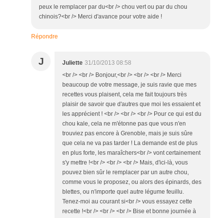
peux le remplacer par du<br /> chou vert ou par du chou
chinois?<br /> Merci d'avance pour votre aide !
Répondre
J
Juliette
31/10/2013 08:58
<br /> <br /> Bonjour,<br /> <br /> <br /> Merci
beaucoup de votre message, je suis ravie que mes
recettes vous plaisent, cela me fait toujours très
plaisir de savoir que d'autres que moi les essaient et
les apprécient ! <br /> <br /> <br /> Pour ce qui est du
chou kale, cela ne m'étonne pas que vous n'en
trouviez pas encore à Grenoble, mais je suis sûre
que cela ne va pas tarder ! La demande est de plus
en plus forte, les maraîchers<br /> vont certainement
s'y mettre !<br /> <br /> <br /> Mais, d'ici-là, vous
pouvez bien sûr le remplacer par un autre chou,
comme vous le proposez, ou alors des épinards, des
blettes, ou n'importe quel autre légume feuillu.
Tenez-moi au courant si<br /> vous essayez cette
recette !<br /> <br /> <br /> Bise et bonne journée à