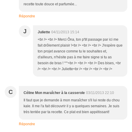
recette toute douce et parfumée...
Répondre
J
Juliette
04/11/2013 15:14
<br /> <br /> Merci Ôna, ton p'tit passage par ici me
fait drôlement plaisir !<br /> <br /> <br /> J'espère que
ton projet avance comme tu le souhaites et,
d'ailleurs, n'hésite pas à me faire signe si tu as
besoin de bras ! ^^<br /> <br /> <br /> Des bises, <br
/> <br /> <br /> Juliette<br /> <br /> <br /> <br />
C
Céline Mon maraîcher à la casserole
03/11/2013 22:10
Il faut que je demande à mon maraîcher s'il lui reste du chou
kale. Il me l'a fait découvrir il y a quelques semaines. Je suis
très tentée par ta recette. Ce plat est bien appétissant!
Répondre