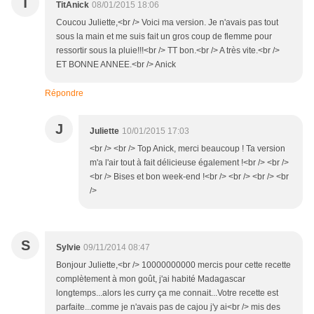
T
TitAnick
08/01/2015 18:06
Coucou Juliette,<br /> Voici ma version. Je n'avais pas tout
sous la main et me suis fait un gros coup de flemme pour
ressortir sous la pluie!!!<br /> TT bon.<br /> A très vite.<br />
ET BONNE ANNEE.<br /> Anick
Répondre
J
Juliette
10/01/2015 17:03
<br /> <br /> Top Anick, merci beaucoup ! Ta version
m'a l'air tout à fait délicieuse également !<br /> <br />
<br /> Bises et bon week-end !<br /> <br /> <br /> <br
/>
S
Sylvie
09/11/2014 08:47
Bonjour Juliette,<br /> 10000000000 mercis pour cette recette
complètement à mon goût, j'ai habité Madagascar
longtemps...alors les curry ça me connait...Votre recette est
parfaite...comme je n'avais pas de cajou j'y ai<br /> mis des