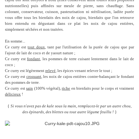
nutrionnelles) puis affinées sur meule de pierre, sans chauffage. Sans
colorant, conservateur, cuisson, pasteurisation ni stérilisation, ladite purée
vous offre tous les bienfaits des noix de cajou, bienfaits que l'on retrouve
bien entendu en dégustant dans ce plat les noix de cajou entières,
simplement séchées et non traitées.
En somme...
Ce curry est
tout doux
, tant par l'utilisation de la purée de cajou que par
l'ajout de lait de coco et de yaourt nature ;
Ce curry est
fondant
, les pommes de terre cuisant lentement dans le lait de
coco ;
Ce curry est légèrement
relevé
, les épices venant relever le tout ;
Ce curry est
croquant
, les noix de cajou entières contre-balançant le fondant
des pommes de terre.
Ce curry est
sain
(100% végétal),
riche
en bienfaits pour le corps et vraiment
délicieux
!
{
Si vous n'avez pas de kale sous la main, remplacez-le par un autre chou,
des épinards, des blettes ou tout autre légume feuillu !
}