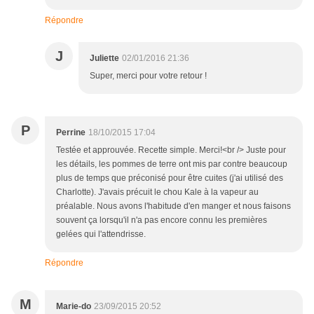
Répondre
J
Juliette
02/01/2016 21:36
Super, merci pour votre retour !
P
Perrine
18/10/2015 17:04
Testée et approuvée. Recette simple. Merci!<br /> Juste pour
les détails, les pommes de terre ont mis par contre beaucoup
plus de temps que préconisé pour être cuites (j'ai utilisé des
Charlotte). J'avais précuit le chou Kale à la vapeur au
préalable. Nous avons l'habitude d'en manger et nous faisons
souvent ça lorsqu'il n'a pas encore connu les premières
gelées qui l'attendrisse.
Répondre
M
Marie-do
23/09/2015 20:52