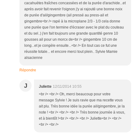
cacahuètes fraîches concassées et de la purée d'arachide...et
après avoir fait revenir l'oignon j'y ai rajouté une bonne noix
de purée d'ail/gingembre (ail pressé au press-ail et
gingembre<br /> rapé à la microplane 2/3 - 1/3 cela donne
une purée que l'on termine d'écraser avec le plat du couteau
et du sel..) j'en fait toujours une grande quantité genre 10
gousses ail pour un morcx de<br /> gingembre 10 cm de
long...et je congèle ensuite...<br /> En tout cas ce fut une
réussite totale... et encore merci tout plein.. Sylvie Mamie
alsacienne
Répondre
J
Juliette
12/11/2014 10:55
<br /> <br /> Oh, merci beaucoup pour votre
message Sylvie ! Je suis ravie que ma recette vous
ait plu. Très bonne idée la purée ail/gingembre, je la
note ! <br /> <br /> <br /> Très bonne journée à vous,
et à bientôt !<br /> <br /> <br /> Juliette<br /> <br />
<br /> <br />