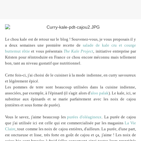
Le chou kale est de retour sur le blog ! Souvenez-vous, je vous proposais il y
a deux semaines une première recette de
salade de kale cru et courge
butternut rôtie
et vous présentais
The Kale Project
, initiative entreprise par
Kristen pour réintroduire en France ce chou encore méconnu mais tellement
bon, tant au niveau gustatif que nutritionnel.
Cette fois-ci, j'ai choisi de le cuisiner à la mode indienne, en curry savoureux
et légèrement épicé.
Les pommes de terre sont beaucoup utilisées dans la cuisine indienne,
associées, par exemple, à l'épinard (il s'agit alors d'
aloo palak
). Le kale, ici, se
substitue aux épinards et se marie parfaitement avec les noix de cajou
(entières et sous forme de purée).
Vous le savez, j'aime beaucoup les
purées d'oléagineux
. La purée de cajou
que j'ai utilisée ici est celle qui est commercialisée par les magasins
La Vie
Claire
, tout comme les noix de cajou entières, d'ailleurs. La purée, d'une part,
est onctueuse et lisse, très forte en goût de cajou et ça, j'aime ! Les noix de
cajou bio sont broyées à froid (elles conservent ainsi toutes leurs propriétés