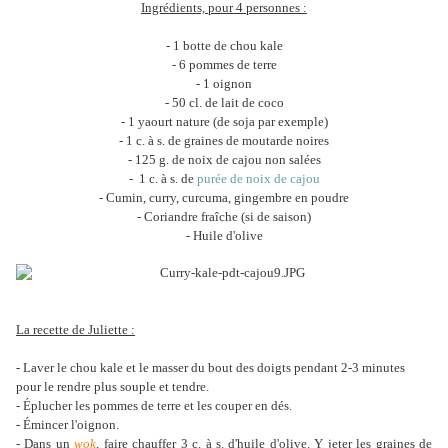
Ingrédients, pour 4 personnes :
- 1 botte de chou kale
- 6 pommes de terre
- 1 oignon
- 50 cl. de lait de coco
- 1 yaourt nature (de soja par exemple)
- 1 c. à s. de graines de moutarde noires
- 125 g. de noix de cajou non salées
- 1 c. à s. de
purée de noix de cajou
- Cumin, curry, curcuma, gingembre en poudre
- Coriandre fraîche (si de saison)
- Huile d'olive
La recette de Juliette :
- Laver le chou kale et le masser du bout des doigts pendant 2-3 minutes
pour le rendre plus souple et tendre.
- Éplucher les pommes de terre et les couper en dés.
- Émincer l'oignon.
- Dans un
wok
, faire chauffer 3 c. à s. d'huile d'olive. Y jeter les graines de