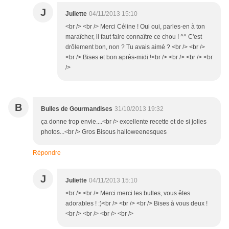
J
Juliette
04/11/2013 15:10
<br /> <br /> Merci Céline ! Oui oui, parles-en à ton
maraîcher, il faut faire connaître ce chou ! ^^ C'est
drôlement bon, non ? Tu avais aimé ? <br /> <br />
<br /> Bises et bon après-midi !<br /> <br /> <br /> <br
/>
B
Bulles de Gourmandises
31/10/2013 19:32
ça donne trop envie....<br /> excellente recette et de si jolies
photos...<br /> Gros Bisous halloweenesques
Répondre
J
Juliette
04/11/2013 15:10
<br /> <br /> Merci merci les bulles, vous êtes
adorables ! :)<br /> <br /> <br /> Bises à vous deux !
<br /> <br /> <br /> <br />