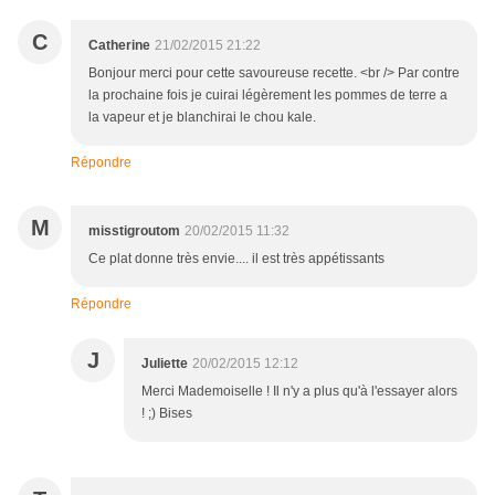
C
Catherine
21/02/2015 21:22
Bonjour merci pour cette savoureuse recette. <br /> Par contre
la prochaine fois je cuirai légèrement les pommes de terre a
la vapeur et je blanchirai le chou kale.
Répondre
M
misstigroutom
20/02/2015 11:32
Ce plat donne très envie.... il est très appétissants
Répondre
J
Juliette
20/02/2015 12:12
Merci Mademoiselle ! Il n'y a plus qu'à l'essayer alors
! ;) Bises