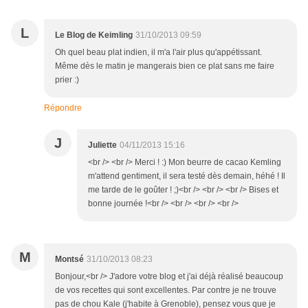
L
Le Blog de Keimling
31/10/2013 09:59
Oh quel beau plat indien, il m'a l'air plus qu'appétissant.
Même dès le matin je mangerais bien ce plat sans me faire
prier :)
Répondre
J
Juliette
04/11/2013 15:16
<br /> <br /> Merci ! :) Mon beurre de cacao Kemling
m'attend gentiment, il sera testé dès demain, héhé ! Il
me tarde de le goûter ! ;)<br /> <br /> <br /> Bises et
bonne journée !<br /> <br /> <br /> <br />
M
Montsé
31/10/2013 08:23
Bonjour,<br /> J'adore votre blog et j'ai déjà réalisé beaucoup
de vos recettes qui sont excellentes. Par contre je ne trouve
pas de chou Kale (j'habite à Grenoble), pensez vous que je