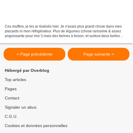
Ces muffins, je les ai réalisés hier. Je n'avais plus grand chose dans mes
placards ni mon réfrigérateur. Plus de légumes (chose rarissime & assez
angoissante pour moi !) mais des farines à foison, et surtout deux belles
patates douces et un morceau de...
< Page précédente
Page suivante >
Hébergé par Overblog
Top articles
Pages
Contact
Signaler un abus
C.G.U.
Cookies et données personnelles