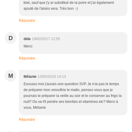
kiwi, sauf que j'y ai substitué de la poire et j'ai également
ajouté de l'aloès vera. Très bon :-)
Répondre
D
dida
19/02/2017 12:55
Merci
Répondre
M
Mélanie
13/05/2016 14:13
Excusez-moi j'aurais une question SVP. Je n'ai pas le temps
de préparer mon smoothie le matin, pensez-vous que je
pourrais le préparer la veille au soir et le conserver au frigo la
nuit? Ou va-t'il perdre ses bienfais et vitamines etc? Merci à
vous, Mélanie
Répondre