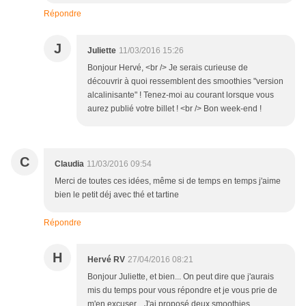
Répondre
J
Juliette
11/03/2016 15:26
Bonjour Hervé, <br /> Je serais curieuse de
découvrir à quoi ressemblent des smoothies "version
alcalinisante" ! Tenez-moi au courant lorsque vous
aurez publié votre billet ! <br /> Bon week-end !
C
Claudia
11/03/2016 09:54
Merci de toutes ces idées, même si de temps en temps j'aime
bien le petit déj avec thé et tartine
Répondre
H
Hervé RV
27/04/2016 08:21
Bonjour Juliette, et bien... On peut dire que j'aurais
mis du temps pour vous répondre et je vous prie de
m'en excuser... J'ai proposé deux smoothies