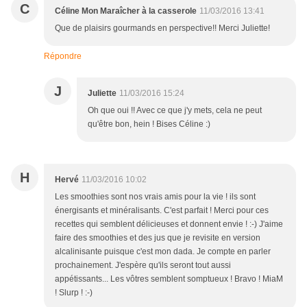
C
Céline Mon Maraîcher à la casserole
11/03/2016 13:41
Que de plaisirs gourmands en perspective!! Merci Juliette!
Répondre
J
Juliette
11/03/2016 15:24
Oh que oui !! Avec ce que j'y mets, cela ne peut
qu'être bon, hein ! Bises Céline :)
H
Hervé
11/03/2016 10:02
Les smoothies sont nos vrais amis pour la vie ! ils sont
énergisants et minéralisants. C'est parfait ! Merci pour ces
recettes qui semblent délicieuses et donnent envie ! :-) J'aime
faire des smoothies et des jus que je revisite en version
alcalinisante puisque c'est mon dada. Je compte en parler
prochainement. J'espère qu'ils seront tout aussi
appétissants... Les vôtres semblent somptueux ! Bravo ! MiaM
! Slurp ! :-)