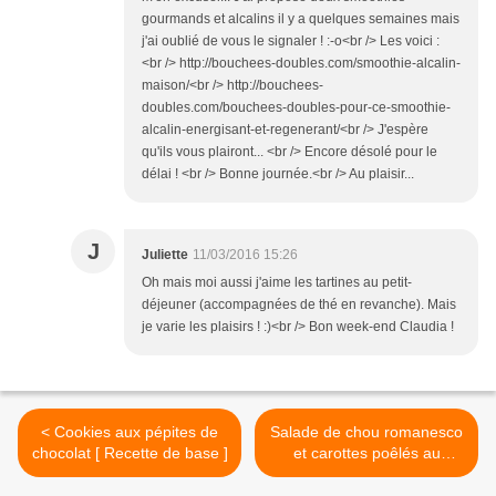
gourmands et alcalins il y a quelques semaines mais
j'ai oublié de vous le signaler ! :-o<br /> Les voici :
<br /> http://bouchees-doubles.com/smoothie-alcalin-
maison/<br /> http://bouchees-
doubles.com/bouchees-doubles-pour-ce-smoothie-
alcalin-energisant-et-regenerant/<br /> J'espère
qu'ils vous plairont... <br /> Encore désolé pour le
délai ! <br /> Bonne journée.<br /> Au plaisir...
J
Juliette
11/03/2016 15:26
Oh mais moi aussi j'aime les tartines au petit-
déjeuner (accompagnées de thé en revanche). Mais
je varie les plaisirs ! :)<br /> Bon week-end Claudia !
< Cookies aux pépites de
Salade de chou romanesco
chocolat [ Recette de base ]
et carottes poêlés au
sésame et chou rouge cru >