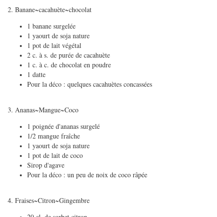
2. Banane~cacahuète~chocolat
1 banane surgelée
1 yaourt de soja nature
1 pot de lait végétal
2 c. à s. de purée de cacahuète
1 c. à c. de chocolat en poudre
1 datte
Pour la déco : quelques cacahuètes concassées
3. Ananas~Mangue~Coco
1 poignée d'ananas surgelé
1/2 mangue fraîche
1 yaourt de soja nature
1 pot de lait de coco
Sirop d'agave
Pour la déco : un peu de noix de coco râpée
4. Fraises~Citron~Gingembre
20 cl. de sorbet citron