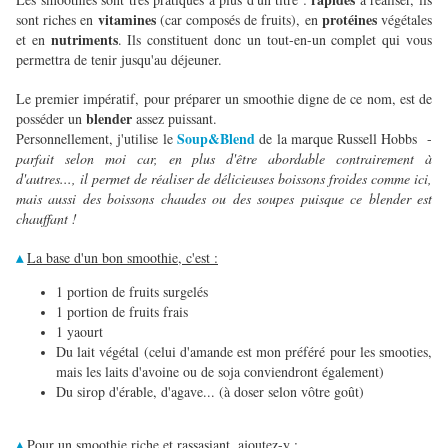
vitamines
protéines
sont riches en
(car composés de fruits), en
végétales
nutriments
et en
. Ils constituent donc un tout-en-un complet qui vous
permettra de tenir jusqu'au déjeuner.
Le premier impératif, pour préparer un smoothie digne de ce nom, est de
blender
posséder un
assez puissant.
Soup&Blend
Personnellement, j'utilise le
de la marque Russell Hobbs -
parfait selon moi car, en plus d'être abordable contrairement à
d'autres..., il permet de réaliser de délicieuses boissons froides comme ici,
mais aussi des boissons chaudes ou des soupes puisque ce blender est
chauffant !
La base d'un bon smoothie, c'est :
▴
1 portion de fruits surgelés
1 portion de fruits frais
1 yaourt
Du lait végétal (celui d'amande est mon préféré pour les smooties,
mais les laits d'avoine ou de soja conviendront également)
Du sirop d'érable, d'agave... (à doser selon vôtre goût)
Pour un smoothie riche et rassasiant, ajoutez-y :
▴