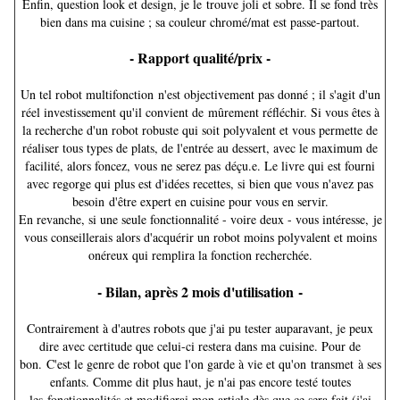
Enfin, question look et design, je le trouve joli et sobre. Il se fond très
bien dans ma cuisine ; sa couleur chromé/mat est passe-partout.
- Rapport qualité/prix -
Un tel robot multifonction n'est objectivement pas donné ; il s'agit d'un
réel investissement qu'il convient de mûrement réfléchir. Si vous êtes à
la recherche d'un robot robuste qui soit polyvalent et vous permette de
réaliser tous types de plats, de l'entrée au dessert, avec le maximum de
facilité, alors foncez, vous ne serez pas déçu.e. Le livre qui est fourni
avec regorge qui plus est d'idées recettes, si bien que vous n'avez pas
besoin d'être expert en cuisine pour vous en servir.
En revanche, si une seule fonctionnalité - voire deux - vous intéresse, je
vous conseillerais alors d'acquérir un robot moins polyvalent et moins
onéreux qui remplira la fonction recherchée.
- Bilan, après 2 mois d'utilisation -
Contrairement à d'autres robots que j'ai pu tester auparavant, je peux
dire avec certitude que celui-ci restera dans ma cuisine. Pour de
bon. C'est le genre de robot que l'on garde à vie et qu'on transmet à ses
enfants. Comme dit plus haut, je n'ai pas encore testé toutes
les fonctionnalités et modifierai mon article dès que ce sera fait (j'ai