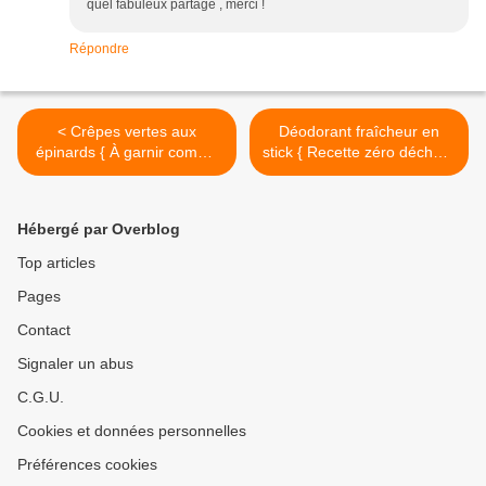
quel fabuleux partage , merci !
Répondre
< Crêpes vertes aux
Déodorant fraîcheur en
épinards { À garnir comme
stick { Recette zéro déchet }
des wraps ou chaudes à la
>
poêle }
Hébergé par Overblog
Top articles
Pages
Contact
Signaler un abus
C.G.U.
Cookies et données personnelles
Préférences cookies