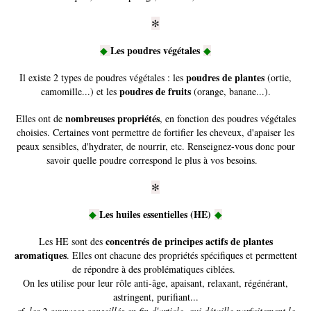
✻
Les poudres végétales
◆
◆
poudres de plantes
Il existe 2 types de poudres végétales : les
(ortie,
poudres de fruits
camomille...) et les
(orange, banane...).
nombreuses propriétés
Elles ont de
, en fonction des poudres végétales
choisies. Certaines vont permettre de fortifier les cheveux, d'apaiser les
peaux sensibles, d'hydrater, de nourrir, etc. Renseignez-vous donc pour
savoir quelle poudre correspond le plus à vos besoins.
✻
Les huiles essentielles (HE)
◆
◆
concentrés de principes actifs de plantes
Les HE sont des
aromatiques
. Elles ont chacune des propriétés spécifiques et permettent
de répondre à des problématiques ciblées.
On les utilise pour leur rôle anti-âge, apaisant, relaxant, régénérant,
astringent, purifiant...
cf. les 2 ouvrages conseillés en fin d'article, qui détaille parfaitement le