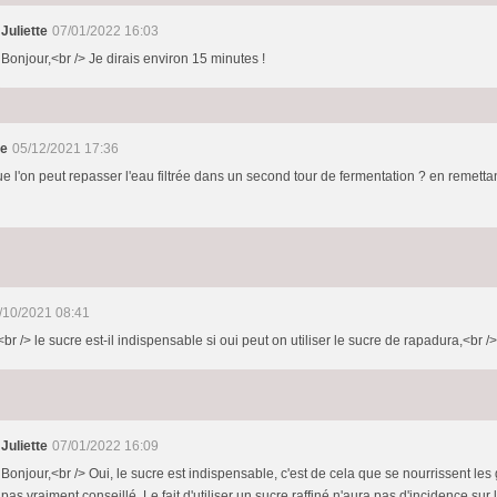
Juliette
07/01/2022 16:03
Bonjour,<br /> Je dirais environ 15 minutes !
re
05/12/2021 17:36
e l'on peut repasser l'eau filtrée dans un second tour de fermentation ? en remettant 
/10/2021 08:41
br /> le sucre est-il indispensable si oui peut on utiliser le sucre de rapadura,<br /
Juliette
07/01/2022 16:09
Bonjour,<br /> Oui, le sucre est indispensable, c'est de cela que se nourrissent les
pas vraiment conseillé. Le fait d'utiliser un sucre raffiné n'aura pas d'incidence sur 