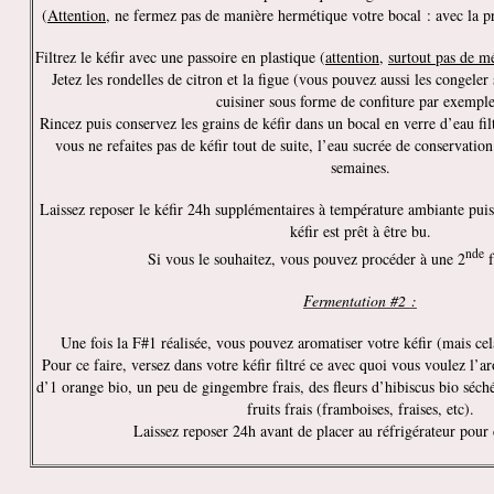
(
Attention
, ne fermez pas de manière hermétique votre bocal : avec la pre
Filtrez le kéfir avec une passoire en plastique (
attention
,
surtout pas de m
Jetez les rondelles de citron et la figue (vous pouvez aussi les congeler 
cuisiner sous forme de confiture par exemple
Rincez puis conservez les grains de kéfir dans un bocal en verre d’eau filt
vous ne refaites pas de kéfir tout de suite, l’eau sucrée de conservation
semaines.
Laissez reposer le kéfir 24h supplémentaires à température ambiante puis 
kéfir est prêt à être bu.
nde
Si vous le souhaitez, vous pouvez procéder à une 2
f
Fermentation #2 :
Une fois la F#1 réalisée, vous pouvez aromatiser votre kéfir (mais cel
Pour ce faire, versez dans votre kéfir filtré ce avec quoi vous voulez l’ar
d’1 orange bio, un peu de gingembre frais, des fleurs d’hibiscus bio séché
fruits frais (framboises, fraises, etc).
Laissez reposer 24h avant de placer au réfrigérateur pou