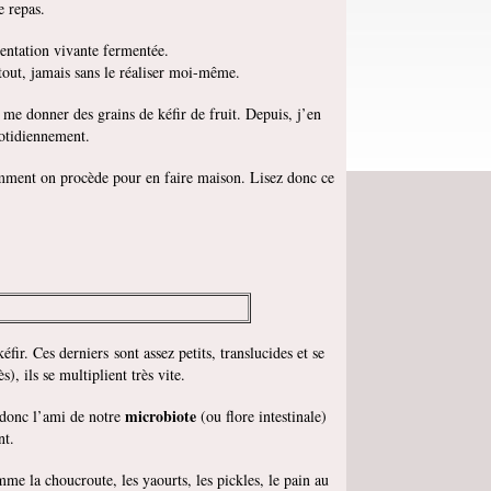
e repas.
imentation vivante fermentée.
out, jamais sans le réaliser moi-même.
e donner des grains de kéfir de fruit. Depuis, j’en
uotidiennement.
 comment on procède pour en faire maison. Lisez donc ce
éfir. Ces derniers sont assez petits, translucides et se
), ils se multiplient très vite.
microbiote
t donc l’ami de notre
(ou flore intestinale)
nt.
me la choucroute, les yaourts, les pickles, le pain au