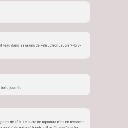
l'eau dans les grains de kefir , citron , sucre ?<br />
> belle journée
 grains de kéfir. Le sucre de rapadura n'est en revanche
la qualité de votre kéfir puisqu'il est "mangé" par les