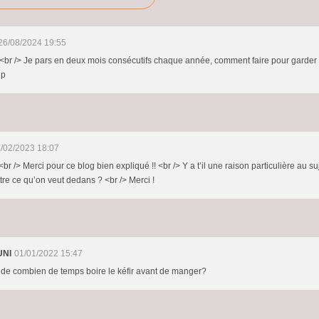
26/08/2024 19:55
<br /> Je pars en deux mois consécutifs chaque année, comment faire pour garder l
up
/02/2023 18:07
br /> Merci pour ce blog bien expliqué !! <br /> Y a t’il une raison particulière au su
tre ce qu’on veut dedans ? <br /> Merci !
UNI
01/01/2022 15:47
 de combien de temps boire le kéfir avant de manger?