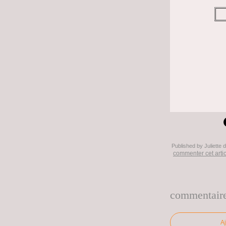
Published by Juliette
commenter cet arti
commentair
A