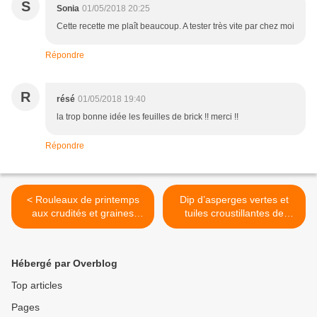
S
Sonia
01/05/2018 20:25
Cette recette me plaît beaucoup. A tester très vite par chez moi
Répondre
R
résé
01/05/2018 19:40
la trop bonne idée les feuilles de brick !! merci !!
Répondre
< Rouleaux de printemps
Dip d’asperges vertes et
aux crudités et graines
tuiles croustillantes de
germées - Sauce asiatique
crêpes de blé noir {…et
végétale maison
mes courses Carrefour
drive} >
Hébergé par Overblog
Top articles
Pages