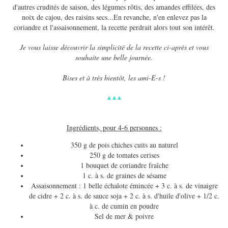
d'autres crudités de saison, des légumes rôtis, des amandes effilées, des
noix de cajou, des raisins secs...En revanche, n'en enlevez pas la
coriandre et l'assaisonnement, la recette perdrait alors tout son intérêt.
Je vous laisse découvrir la simplicité de la recette ci-après et vous
souhaite une belle journée.
Bises et à très bientôt, les ami-E-s !
▴ ▴ ▴
Ingrédients, pour 4-6 personnes :
350 g de pois chiches cuits au naturel
250 g de tomates cerises
1 bouquet de coriandre fraîche
1 c. à s. de graines de sésame
Assaisonnement : 1 belle échalote émincée + 3 c. à s. de vinaigre
de cidre + 2 c. à s. de sauce soja + 2 c. à s. d'huile d'olive + 1/2 c.
à c. de cumin en poudre
Sel de mer & poivre