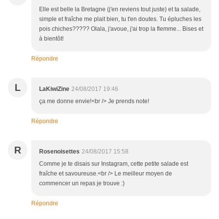
Elle est belle la Bretagne (j'en reviens tout juste) et ta salade,
simple et fraîche me plait bien, tu t'en doutes. Tu épluches les
pois chiches????? Olala, j'avoue, j'ai trop la flemme... Bises et
à bientôt!
Répondre
L
LaKiwiZine
24/08/2017 19:46
ça me donne envie!<br /> Je prends note!
Répondre
R
Rosenoisettes
24/08/2017 15:58
Comme je te disais sur Instagram, cette petite salade est
fraîche et savoureuse.<br /> Le meilleur moyen de
commencer un repas je trouve :)
Répondre