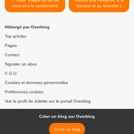
< "Café" frappé au lait de
Muffins à la rhubarbe, à la
coco et à la cardamome
banane et au chocolat {
100% végétal } >
Hébergé par Overblog
Top articles
Pages
Contact
Signaler un abus
C.G.U.
Cookies et données personnelles
Préférences cookies
Voir le profil de Juliette sur le portail Overblog
Créer un blog sur Overblog
Créer un blog