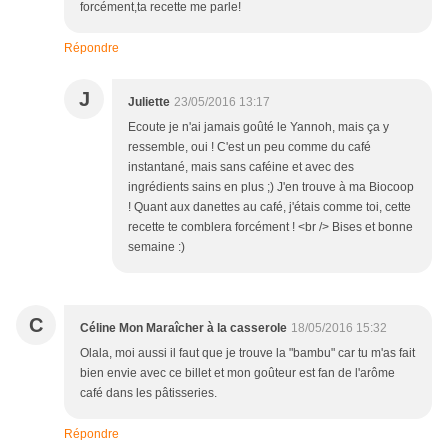
forcément,ta recette me parle!
Répondre
J
Juliette
23/05/2016 13:17
Ecoute je n'ai jamais goûté le Yannoh, mais ça y
ressemble, oui ! C'est un peu comme du café
instantané, mais sans caféine et avec des
ingrédients sains en plus ;) J'en trouve à ma Biocoop
! Quant aux danettes au café, j'étais comme toi, cette
recette te comblera forcément ! <br /> Bises et bonne
semaine :)
C
Céline Mon Maraîcher à la casserole
18/05/2016 15:32
Olala, moi aussi il faut que je trouve la "bambu" car tu m'as fait
bien envie avec ce billet et mon goûteur est fan de l'arôme
café dans les pâtisseries.
Répondre