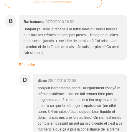
Ajouter un commentaire
B
Barbamama
07/09/2016 20:52
Bonjour j'ai suivi la recette à la lettre mais plusieurs heures
plus tard les crèmes ne sont pas prises... J'imagine qu'elles
ne le seront jamais :) une idée de la raison? J'ai pris du lait
d'avoine et de la fécule de mais... Je suis perplexe!! Ca avait
l'air si bon :)
Répondre
D
diane
25/11/2016 22:00
bonjour Barbamama,<br /> j'ai également essayé et
même problème: il faut en fait remuer bien plus
longtemps que 3-4 minutes et à feu moyen voir fort
jusqu'à ce que le mélange s' épaississe. (en effet
après 3-4 minutes c' était toujours bien liquide et
donc n'a pas pris une fois au frigo) On s'en est rendu
compte en passant un pot au micro-onde et c'est à ce
moment là que ça a pris la consistance de la crème.