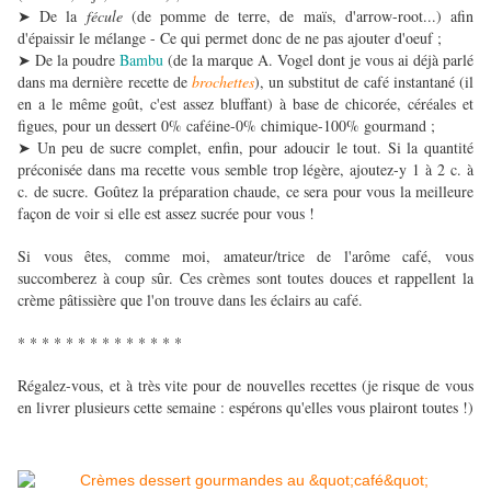
De la
fécule
(de pomme de terre, de maïs, d'arrow-root...) afin
➤
d'épaissir le mélange - Ce qui permet donc de ne pas ajouter d'oeuf ;
De la poudre
Bambu
(de la marque A. Vogel dont je vous ai déjà parlé
➤
dans ma dernière recette de
brochettes
), un substitut de café instantané (il
en a le même goût, c'est assez bluffant) à base de chicorée, céréales et
figues, pour un dessert 0% caféine-0% chimique-100% gourmand ;
Un peu de sucre complet, enfin, pour adoucir le tout. Si la quantité
➤
préconisée dans ma recette vous semble trop légère, ajoutez-y 1 à 2 c. à
c. de sucre. Goûtez la préparation chaude, ce sera pour vous la meilleure
façon de voir si elle est assez sucrée pour vous !
Si vous êtes, comme moi, amateur/trice de l'arôme café, vous
succomberez à coup sûr. Ces crèmes sont toutes douces et rappellent la
crème pâtissière que l'on trouve dans les éclairs au café.
* * * * * * * * * * * * * *
Régalez-vous, et à très vite pour de nouvelles recettes (je risque de vous
en livrer plusieurs cette semaine : espérons qu'elles vous plairont toutes !)