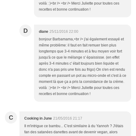
voilà : )<br /> <br /> Merci Juliette pour toutes ces
recettes et bonne continuation !
D
diane
25/11/2016 22:00
bonjour Barbamama,<br /> j'ai également essayé et
même problème: il faut en fait remuer bien plus
longtemps que 3-4 minutes et à feu moyen voir fort
jusqu'à ce que le mélange s' épaississe. (en effet
après 3-4 minutes c' était toujours bien liquide et
donc n'a pas pris une fois au frigo) On s'en est rendu
compte en passant un pot au micro-onde et c'est à ce
moment là que ça a pris la consistance de la crème.
voilà : )<br /> <br /> Merci Juliette pour toutes ces
recettes et bonne continuation !
C
Cooking in June
21/05/2016 21:17
Il m'intrigue ce bambu... C'est similaire à du Yannoh ? J'étais
fan des satanées danettes avant de devenir vegan, alors