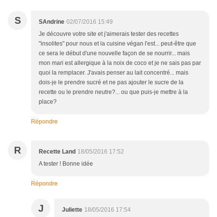
S
SAndrine
02/07/2016 15:49
Je découvre votre site et j'aimerais tester des recettes
"insolites" pour nous et la cuisine végan l'est... peut-être que
ce sera le début d'une nouvelle façon de se nourrir... mais
mon mari est allergique à la noix de coco et je ne sais pas par
quoi la remplacer. J'avais penser au lait concentré... mais
dois-je le prendre sucré et ne pas ajouter le sucre de la
recette ou le prendre neutre?... ou que puis-je mettre à la
place?
Répondre
R
Recette Land
18/05/2016 17:52
A tester ! Bonne idée
Répondre
J
Juliette
18/05/2016 17:54