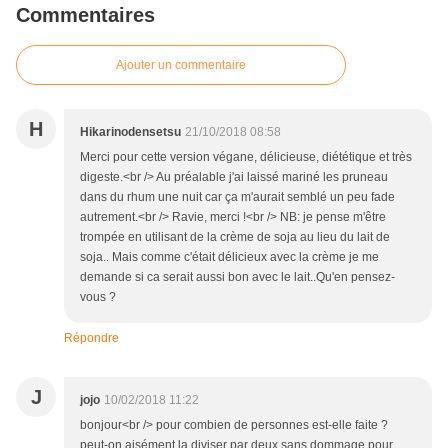
Commentaires
Ajouter un commentaire
H
Hikarinodensetsu
21/10/2018 08:58
Merci pour cette version végane, délicieuse, diététique et très
digeste.<br /> Au préalable j'ai laissé mariné les pruneau
dans du rhum une nuit car ça m'aurait semblé un peu fade
autrement.<br /> Ravie, merci !<br /> NB: je pense m'être
trompée en utilisant de la crème de soja au lieu du lait de
soja.. Mais comme c'était délicieux avec la crème je me
demande si ca serait aussi bon avec le lait..Qu'en pensez-
vous ?
Répondre
J
jojo
10/02/2018 11:22
bonjour<br /> pour combien de personnes est-elle faite ?
peut-on aisément la diviser par deux sans dommage pour