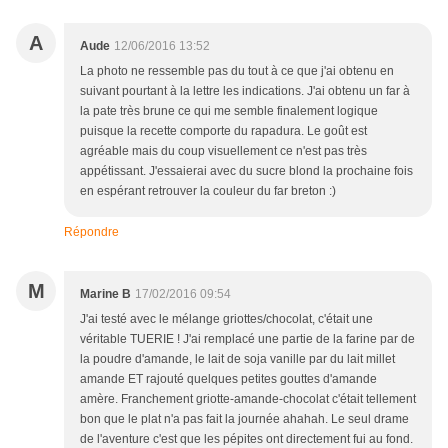
A
Aude
12/06/2016 13:52
La photo ne ressemble pas du tout à ce que j'ai obtenu en
suivant pourtant à la lettre les indications. J'ai obtenu un far à
la pate très brune ce qui me semble finalement logique
puisque la recette comporte du rapadura. Le goût est
agréable mais du coup visuellement ce n'est pas très
appétissant. J'essaierai avec du sucre blond la prochaine fois
en espérant retrouver la couleur du far breton :)
Répondre
M
Marine B
17/02/2016 09:54
J'ai testé avec le mélange griottes/chocolat, c'était une
véritable TUERIE ! J'ai remplacé une partie de la farine par de
la poudre d'amande, le lait de soja vanille par du lait millet
amande ET rajouté quelques petites gouttes d'amande
amère. Franchement griotte-amande-chocolat c'était tellement
bon que le plat n'a pas fait la journée ahahah. Le seul drame
de l'aventure c'est que les pépites ont directement fui au fond.