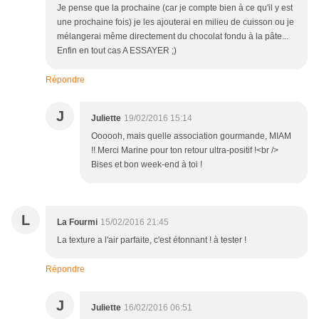
Je pense que la prochaine (car je compte bien à ce qu'il y est
une prochaine fois) je les ajouterai en milieu de cuisson ou je
mélangerai même directement du chocolat fondu à la pâte...
Enfin en tout cas A ESSAYER ;)
Répondre
J
Juliette
19/02/2016 15:14
Oooooh, mais quelle association gourmande, MIAM
!! Merci Marine pour ton retour ultra-positif !<br />
Bises et bon week-end à toi !
L
La Fourmi
15/02/2016 21:45
La texture a l'air parfaite, c'est étonnant ! à tester !
Répondre
J
Juliette
16/02/2016 06:51