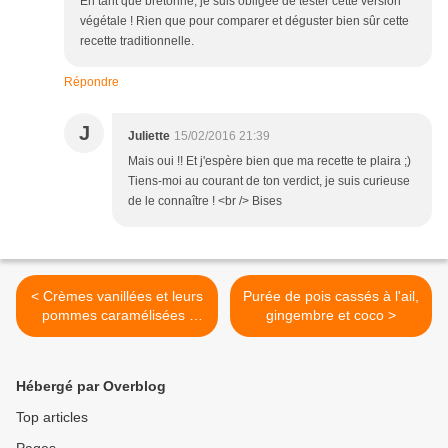
En tant que bretonne, je suis obligée de tester cette version
végétale ! Rien que pour comparer et déguster bien sûr cette
recette traditionnelle.
Répondre
J
Juliette
15/02/2016 21:39
Mais oui !! Et j'espère bien que ma recette te plaira ;)
Tiens-moi au courant de ton verdict, je suis curieuse
de le connaître ! <br /> Bises
< Crèmes vanillées et leurs
Purée de pois cassés à l'ail,
pommes caramélisées [
gingembre et coco >
1,2,3 Veggie ]
Hébergé par Overblog
Top articles