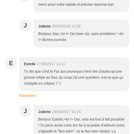
merci pour votre rapide et précise réponse jojo
J
Juliette
06/02/2018 13:36
Bonjour Jojo,<br /> Oui bien sûr, sans problème ! <br
/> Bonne journée
E
Estelle
27/09/2017 13:11
Tu dis que c'est le Far aux pruneaux n'est rien d'autre qu'une
grosse crêpe au four, du coup j'ai une question, est-ce que ça
s'adapte en crêpes ? :)
Répondre
J
Juliette
28/09/2017 13:24
Bonjour Estelle,<br /> Oui, cela est tout à fait possible
! Tu peux aussi cuire ton far à la poêle d'ailleurs (cela
s'appelle le "fars bien" - tu le fais bien épais). La