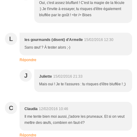
Oui, c'est assez bluffant ! C'est la magie de la fécule
:) Je t'invite à essayer, tu risques d'être également
bluffée par le goût ! <br /> Bises
L
les gourmands {disent} d'Armelle
15/02/2016 12:30
Sans œuf ? À tester alors ;-)
Répondre
J
Juliette
15/02/2016 21:33
Mais oui ! Je te l'assures : tu risques d'être bluffée ! ;)
C
Claudia
12/02/2016 10:46
Il me tente bien moi aussi, j'adore les pruneaux. Et si on veut
mettre des œufs, combien en faut-il?
Répondre