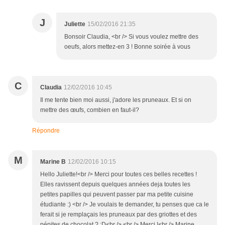
J
Juliette
15/02/2016 21:35
Bonsoir Claudia, <br /> Si vous voulez mettre des
oeufs, alors mettez-en 3 ! Bonne soirée à vous
C
Claudia
12/02/2016 10:45
Il me tente bien moi aussi, j'adore les pruneaux. Et si on
mettre des œufs, combien en faut-il?
Répondre
M
Marine B
12/02/2016 10:15
Hello Juliette!<br /> Merci pour toutes ces belles recettes !
Elles ravissent depuis quelques années deja toutes les
petites papilles qui peuvent passer par ma petite cuisine
étudiante :) <br /> Je voulais te demander, tu penses que ca le
ferait si je remplaçais les pruneaux par des griottes et des
pépites de chocolat ? :D<br /> <br /> Merci !<br /> Marine