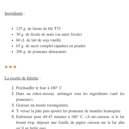
Ingrédients
:
125 g. de farine de blé T55
30 g. de fécule de maïs (ou autre fécule)
60 cl. de lait de soja vanille
65 g. de sucre complet rapadura en poudre
200 g. de pruneaux dénoyautés
◆ ◆ ◆
La recette de Juliette
:
Préchauffer le four à 180° C.
Dans un robot-mixeur, mélanger tous les ingrédients (sauf les
pruneaux).
Graisser un moule rectangulaire.
Y verser la pâte puis ajouter les pruneaux de manière homogène.
Enfourner pour 40-45 minutes à 180° C. (À mi-cuisson, si le far
brunit trop, déposer
une feuille de papier cuisson sur le far afin
qu’il ne brûle pas).