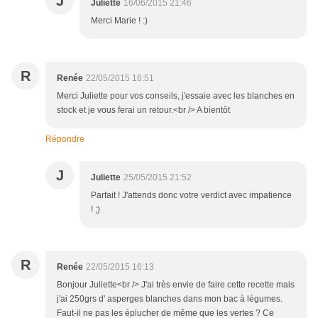
J
Juliette
16/06/2015 21:46
Merci Marie ! :)
R
Renée
22/05/2015 16:51
Merci Juliette pour vos conseils, j'essaie avec les blanches en
stock et je vous ferai un retour.<br /> A bientôt
Répondre
J
Juliette
25/05/2015 21:52
Parfait ! J'attends donc votre verdict avec impatience
! ;)
R
Renée
22/05/2015 16:13
Bonjour Juliette<br /> J'ai très envie de faire cette recette mais
j'ai 250grs d' asperges blanches dans mon bac à légumes.
Faut-il ne pas les éplucher de même que les vertes ? Ce