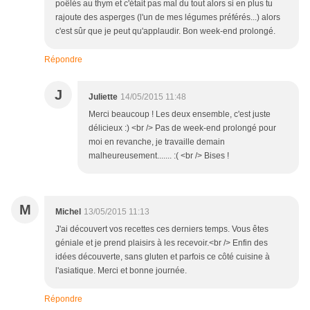
poêlés au thym et c'était pas mal du tout alors si en plus tu
rajoute des asperges (l'un de mes légumes préférés...) alors
c'est sûr que je peut qu'applaudir. Bon week-end prolongé.
Répondre
J
Juliette
14/05/2015 11:48
Merci beaucoup ! Les deux ensemble, c'est juste
délicieux :) <br /> Pas de week-end prolongé pour
moi en revanche, je travaille demain
malheureusement....... :( <br /> Bises !
M
Michel
13/05/2015 11:13
J'ai découvert vos recettes ces derniers temps. Vous êtes
géniale et je prend plaisirs à les recevoir.<br /> Enfin des
idées découverte, sans gluten et parfois ce côté cuisine à
l'asiatique. Merci et bonne journée.
Répondre