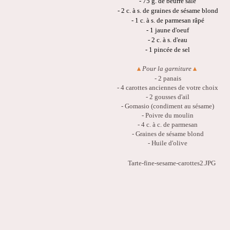
- 75 g. de beurre salé
- 2 c. à s. de graines de sésame blond
- 1 c. à s. de parmesan râpé
- 1 jaune d'oeuf
- 2 c. à s. d'eau
- 1 pincée de sel
Pour la garniture
▴
▴
- 2 panais
- 4 carottes anciennes de votre choix
- 2 gousses d'ail
- Gomasio (condiment au sésame)
- Poivre du moulin
- 4 c. à c. de parmesan
- Graines de sésame blond
- Huile d'olive