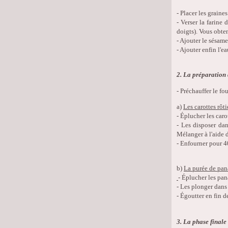
- Placer les grain
- Verser la farine
doigts). Vous obte
- Ajouter le sésame
- Ajouter enfin l'e
2. La préparation
- Préchauffer le fou
a)
Les carottes rôti
- Éplucher les caro
- Les disposer dan
Mélanger à l'aide d
- Enfourner pour 4
b)
La purée de pan
- Éplucher les pan
- Les plonger dans
- Égoutter en fin d
3. La phase finale