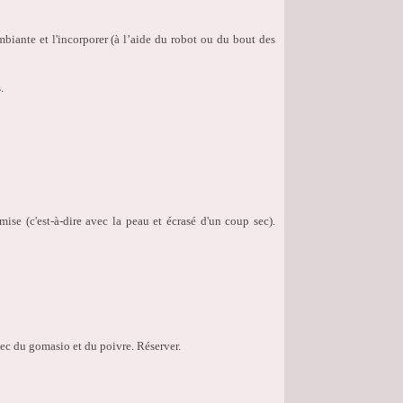
mbiante et l'incorporer (à l’aide du robot ou du bout des
.
mise (c'est-à-dire avec la peau et écrasé d'un coup sec).
avec du gomasio et du poivre. Réserver.