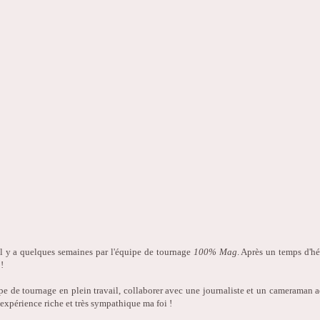
 il y a quelques semaines par l'équipe de tournage
100% Mag
. Après un temps d'hés
!
e de tournage en plein travail, collaborer avec une journaliste et un cameraman ad
 expérience riche et très sympathique ma foi !