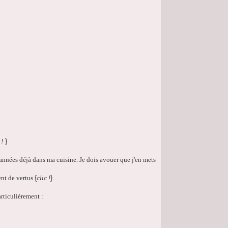
 !
}
s années déjà dans ma cuisine. Je dois avouer que j'en mets
ent de vertus
{
clic
!
}
.
articulièrement :