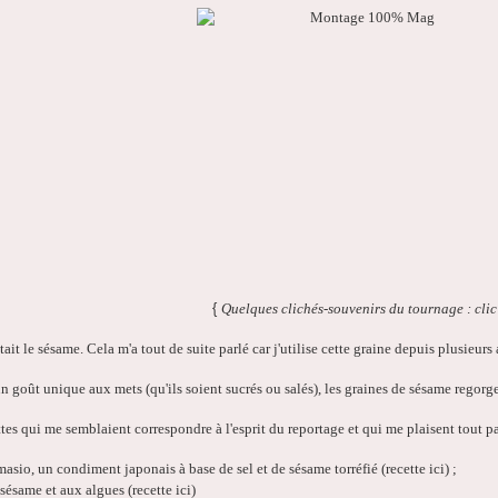
{
Quelques clichés-souvenirs du tournage : clic
it le sésame. Cela m'a tout de suite parlé car j'utilise cette graine depuis plusieur
n goût unique aux mets (qu'ils soient sucrés ou salés),
les graines de sésame regorg
ttes qui me semblaient correspondre à l'esprit du reportage et qui me plaisent tout p
masio
, un condiment japonais à base de sel et de sésame torréfié (
recette ici
) ;
sésame et aux algues (recette ici)