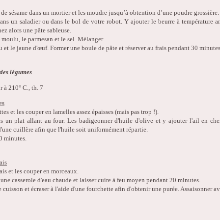
es de sésame dans un mortier et les moudre jusqu’à obtention d’une poudre grossière.
 dans un saladier ou dans le bol de votre robot. Y ajouter le beurre à température a
nez alors une pâte sableuse.
 moulu, le parmesan et le sel. Mélanger.
au et le jaune d'œuf. Former une boule de pâte et réserver au frais pendant 30 minutes
 des légumes
r à 210° C., th. 7
es
ttes et les couper en lamelles assez épaisses (mais pas trop !).
s un plat allant au four. Les badigeonner d'huile d'olive et y ajouter l'ail en che
'une cuillère afin que l'huile soit uniformément répartie.
0 minutes.
ais
ais et les couper en morceaux.
 une casserole d'eau chaude et laisser cuire à feu moyen pendant 20 minutes.
e cuisson et écraser à l'aide d'une fourchette afin d'obtenir une purée. Assaisonner 