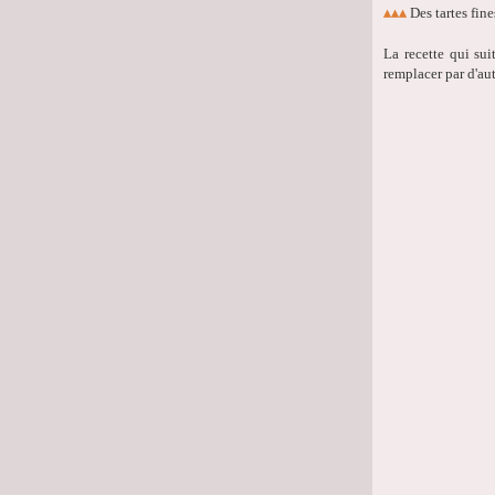
Des tartes fin
▴
▴
▴
La recette qui sui
remplacer par d'aut