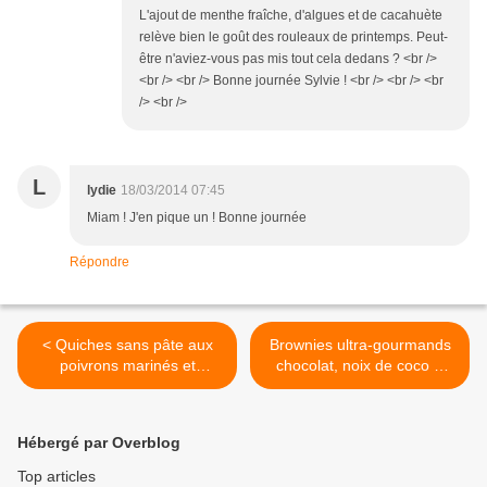
L'ajout de menthe fraîche, d'algues et de cacahuète
relève bien le goût des rouleaux de printemps. Peut-
être n'aviez-vous pas mis tout cela dedans ? <br />
<br /> <br /> Bonne journée Sylvie ! <br /> <br /> <br
/> <br />
L
lydie
18/03/2014 07:45
Miam ! J'en pique un ! Bonne journée
Répondre
< Quiches sans pâte aux
Brownies ultra-gourmands
poivrons marinés et
chocolat, noix de coco &
tomates séchées
noix { Sans lactose & sans
gluten } >
Hébergé par Overblog
Top articles