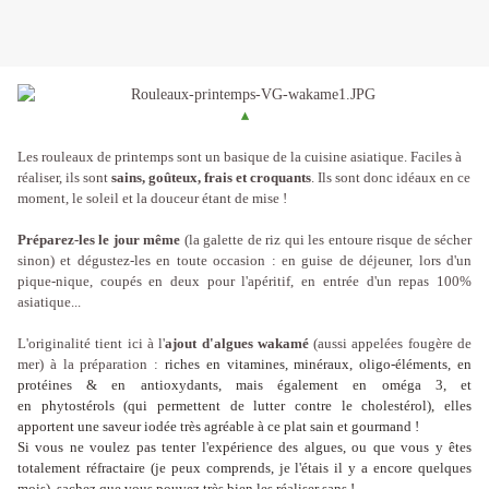
▴
Les rouleaux de
printemps
sont un basique de la cuisine asiatique. Faciles à
réaliser, ils sont
sains, goûteux, frais et croquants
. Ils sont donc idéaux en ce
moment, le soleil et la douceur étant de mise !
Préparez-les le jour même
(la galette de riz qui les entoure risque de sécher
sinon) et dégustez-les en toute occasion : en guise de déjeuner, lors d'un
pique-nique, coupés en deux pour l'apéritif, en entrée d'un repas 100%
asiatique...
L'originalité tient ici à l'
ajout d'algues wakamé
(aussi appelées fougère de
mer) à la préparation :
riches en vitamines, minéraux, oligo-éléments, en
protéines & en antioxydants, mais également en oméga 3, et
en phytostérols (qui permettent de lutter contre le cholestérol), elles
apportent une saveur iodée très agréable à ce plat sain et gourmand !
Si vous ne voulez pas tenter l'expérience des algues, ou que vous y êtes
totalement réfractaire (je peux comprends, je l'étais il y a encore quelques
mois), sachez que vous pouvez très bien les réaliser sans !