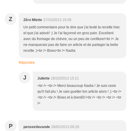
Z
Zéro Miette
27/10/2013 19:28
Un petit commentaire pour te dire que j'ai testé ta recette hier,
et que j'ai adoré! :) Je l'ai façonné en gros pain. Excellent
avec du fromage de chèvre, ou un peu de confiture!<br /> Je
ne manquerais pas de faire un article et de partager ta belle
recette :)<br /> Bises<br /> Nadia
Répondre
J
Juliette
28/10/2013 15:21
<br /> <br /> Merci beaucoup Nadia ! Je suis ravie
qu'il t'ait plu ! Je vais guetter ton article alors ! ;) <br />
<br /> <br /> Bises et à bientôt !<br /> <br /> <br /> <br
/>
P
penseetlavande
28/02/2013 09:20