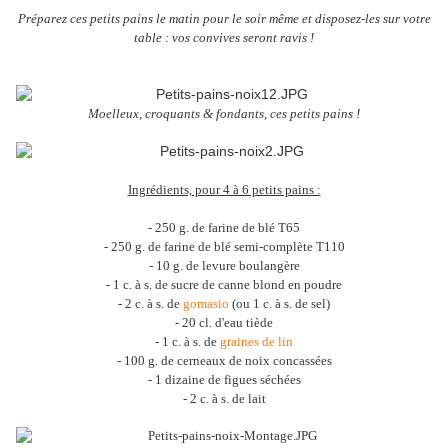
Préparez ces petits pains le matin pour le soir même et disposez-les sur votre
table : vos convives seront ravis !
Moelleux, croquants & fondants, ces petits pains !
Ingrédients, pour 4 à 6 petits pains :
- 250 g. de farine de blé T65
- 250 g. de farine de blé semi-complète T110
- 10 g. de levure boulangère
- 1 c. à s. de sucre de canne blond en poudre
- 2 c. à s. de
gomasio
(ou 1 c. à s. de sel)
- 20 cl. d'eau tiède
- 1 c. à s. de
graines de lin
- 100 g. de cerneaux de noix concassées
- 1 dizaine de figues séchées
- 2 c. à s. de lait