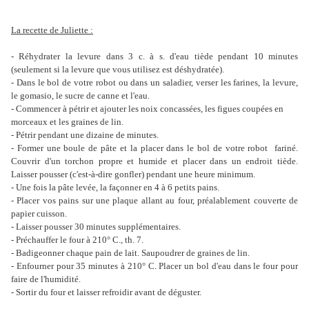
La recette de Juliette :
- Réhydrater la levure dans 3 c. à s. d'eau tiède pendant 10 minutes
(seulement si la levure que vous utilisez est déshydratée).
- Dans le bol de votre robot ou dans un saladier, verser les farines, la levure,
le gomasio, le sucre de canne et l'eau.
- Commencer à pétrir et ajouter les noix concassées, les figues coupées en
morceaux et les graines de lin.
- Pétrir pendant une dizaine de minutes.
- Former une boule de pâte et la placer dans le bol de votre robot fariné.
Couvrir d'un torchon propre et humide et placer dans un endroit tiède.
Laisser pousser (c'est-à-dire gonfler)
pendant une heure minimum.
- Une fois la pâte levée, la façonner en 4 à 6 petits pains.
- Placer vos pains sur une plaque allant au four, préalablement couverte de
papier cuisson.
- Laisser pousser 30 minutes supplémentaires.
- Préchauffer le four à 210° C., th. 7.
- Badigeonner chaque pain de lait. Saupoudrer de graines de lin.
- Enfourner pour 35 minutes à 210° C. Placer un bol d'eau dans le four pour
faire de l'humidité.
- Sortir du four et laisser refroidir avant de déguster.