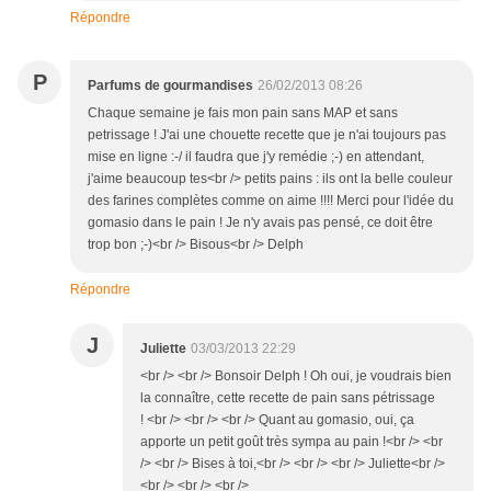
Répondre
P
Parfums de gourmandises
26/02/2013 08:26
Chaque semaine je fais mon pain sans MAP et sans
petrissage ! J'ai une chouette recette que je n'ai toujours pas
mise en ligne :-/ il faudra que j'y remédie ;-) en attendant,
j'aime beaucoup tes<br /> petits pains : ils ont la belle couleur
des farines complètes comme on aime !!!! Merci pour l'idée du
gomasio dans le pain ! Je n'y avais pas pensé, ce doit être
trop bon ;-)<br /> Bisous<br /> Delph
Répondre
J
Juliette
03/03/2013 22:29
<br /> <br /> Bonsoir Delph ! Oh oui, je voudrais bien
la connaître, cette recette de pain sans pétrissage
! <br /> <br /> <br /> Quant au gomasio, oui, ça
apporte un petit goût très sympa au pain !<br /> <br
/> <br /> Bises à toi,<br /> <br /> <br /> Juliette<br />
<br /> <br /> <br />