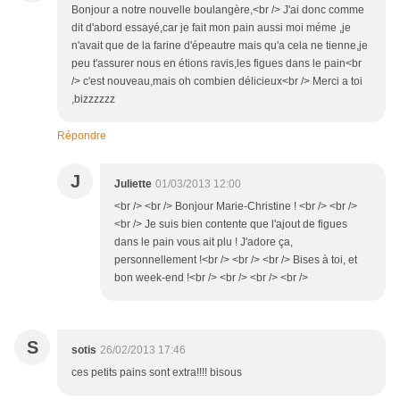
Bonjour a notre nouvelle boulangère,<br /> J'ai donc comme
dit d'abord essayé,car je fait mon pain aussi moi méme ,je
n'avait que de la farine d'épeautre mais qu'a cela ne tienne,je
peu t'assurer nous en étions ravis,les figues dans le pain<br
/> c'est nouveau,mais oh combien délicieux<br /> Merci a toi
,bizzzzzz
Répondre
J
Juliette
01/03/2013 12:00
<br /> <br /> Bonjour Marie-Christine ! <br /> <br />
<br /> Je suis bien contente que l'ajout de figues
dans le pain vous ait plu ! J'adore ça,
personnellement !<br /> <br /> <br /> Bises à toi, et
bon week-end !<br /> <br /> <br /> <br />
S
sotis
26/02/2013 17:46
ces petits pains sont extra!!!! bisous