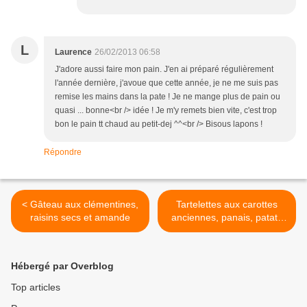
L
Laurence
26/02/2013 06:58
J'adore aussi faire mon pain. J'en ai préparé régulièrement
l'année dernière, j'avoue que cette année, je ne me suis pas
remise les mains dans la pate ! Je ne mange plus de pain ou
quasi ... bonne<br /> idée ! Je m'y remets bien vite, c'est trop
bon le pain tt chaud au petit-dej ^^<br /> Bisous lapons !
Répondre
< Gâteau aux clémentines,
Tartelettes aux carottes
raisins secs et amande
anciennes, panais, patate
douce et pavot { ✿ ✿ ✿ } >
Hébergé par Overblog
Top articles