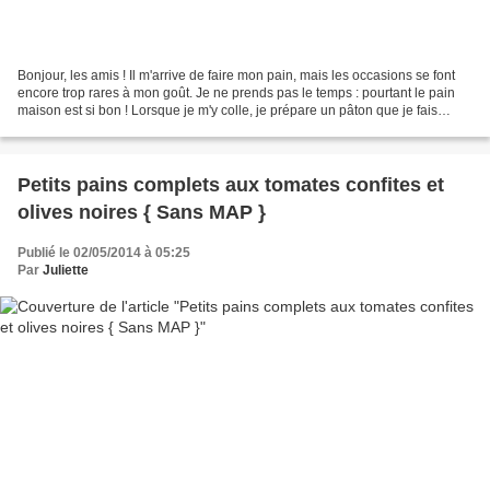
Bonjour, les amis ! Il m'arrive de faire mon pain, mais les occasions se font
encore trop rares à mon goût. Je ne prends pas le temps : pourtant le pain
maison est si bon ! Lorsque je m'y colle, je prépare un pâton que je fais
généralement cuire sur une...
Petits pains complets aux tomates confites et
olives noires { Sans MAP }
Publié le 02/05/2014 à 05:25
Par
Juliette