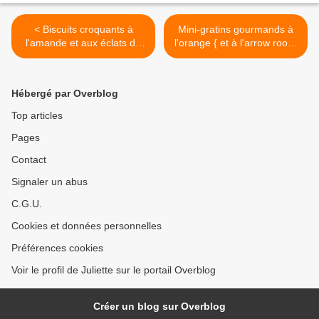
< Biscuits croquants à
Mini-gratins gourmands à
l'amande et aux éclats de
l'orange { et à l'arrow root }
salidou { caramel au beurre
>
salé }
Hébergé par Overblog
Top articles
Pages
Contact
Signaler un abus
C.G.U.
Cookies et données personnelles
Préférences cookies
Voir le profil de Juliette sur le portail Overblog
Créer un blog sur Overblog