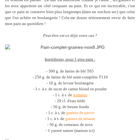
les noix apportent un côté croquant au pain. Et ce qui est incroyable, c'est
que ce pain se conserve bien plus longtemps (dans un torchon sec) que celui
que l'on achète en boulangerie ! Cela me donne sérieusement envie de faire
mon pain au quotidien !
Peut-être est-ce déjà votre cas ?
Ingrédients, pour 1 gros pain :
- 300 g. de farine de blé T65
- 250 g. de farine de blé semi-complète T110
- 10 g. de levure boulangère
- 1 c. à s. de sucre de canne blond en poudre
- 1 c. à s. de
gomasio
- 20 cl. d'eau tiède
- 50 g. de beurre fondu
- 1 c. à s. de
graines de pavot
- 1 c. à s. de
graines de sésame
- 50 g. de cerneaux de noix
- 1 yaourt nature (maison ici)