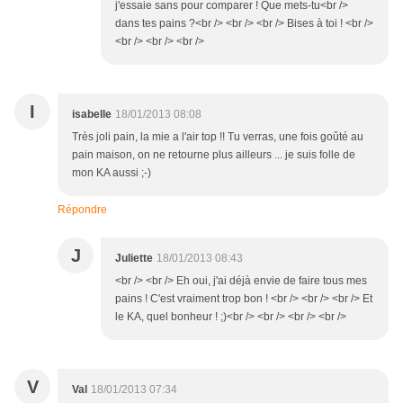
j'essaie sans pour comparer ! Que mets-tu<br />
dans tes pains ?<br /> <br /> <br /> Bises à toi ! <br />
<br /> <br /> <br />
I
isabelle
18/01/2013 08:08
Très joli pain, la mie a l'air top !! Tu verras, une fois goûté au
pain maison, on ne retourne plus ailleurs ... je suis folle de
mon KA aussi ;-)
Répondre
J
Juliette
18/01/2013 08:43
<br /> <br /> Eh oui, j'ai déjà envie de faire tous mes
pains ! C'est vraiment trop bon ! <br /> <br /> <br /> Et
le KA, quel bonheur ! ;)<br /> <br /> <br /> <br />
V
Val
18/01/2013 07:34