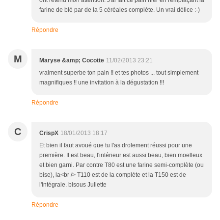
ont retenu mon attention. J'ai fait ce pain hier en remplaçant la
farine de blé par de la 5 céréales complète. Un vrai délice :-)
Répondre
M
Maryse &amp; Cocotte
11/02/2013 23:21
vraiment superbe ton pain !! et tes photos ... tout simplement
magnifiques !! une invitation à la dégustation !!!
Répondre
C
CrispX
18/01/2013 18:17
Et bien il faut avoué que tu l'as drolement réussi pour une
première. Il est beau, l'intérieur est aussi beau, bien moelleux
et bien garni. Par contre T80 est une farine semi-complète (ou
bise), la<br /> T110 est de la complète et la T150 est de
l'intégrale. bisous Juliette
Répondre