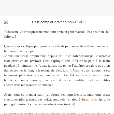
Tadaaaam ! Je vous présente mon tout premier pain maison ! Pas peu fière, la
Juliette !
Que je vous explique pourquoi je ne m'étais pas lancée dans l'aventure de la
boulange avant ce jour...
Je suis l'heureuse propriétaire, depuis peu, d'un KitchenAid
(mille merci à
mon chéri et ma famille)
. Ceci explique cela...! Pétrir la pâte à la main
pendant 10 minutes : je n'avais jamais osé tenter l'expérience (alors que bien
des personnes le font, je le reconnais, c'est idiot.). Mais je dois l'avouer : c'est
tellement plus simple avec un robot ! Le KA est une invention tout
bonnement miraculeuse qui, sans nul doute, va modifier quelques petites
choses dans ma manière de cuisiner !
Alors, pour ce premier pain, j'ai choisi des ingrédients somme toute assez
classiques (des graines, des noix), auxquels j'ai ajouté du
gomasio
(pour le
petit goût noisetté - que j'adore - du sésame torréfié).
Le résultat est parfait ! La mie est moelleuse comme je l'aime ; les graines et