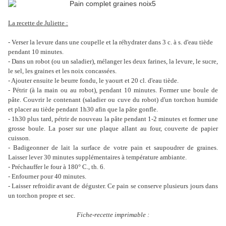
La recette de Juliette :
- Verser la levure dans une coupelle et la réhydrater dans 3 c. à s. d'eau tiède
pendant 10 minutes.
- Dans un robot (ou un saladier), mélanger les deux farines, la levure, le sucre,
le sel, les graines et les noix concassées.
- Ajouter ensuite le beurre fondu, le yaourt et 20 cl. d'eau tiède.
- Pétrir (à la main ou au robot), pendant 10 minutes. Former une boule de
pâte. Couvrir le contenant (saladier ou cuve du robot) d'un torchon humide
et placer au tiède pendant 1h30 afin que la pâte gonfle.
- 1h30 plus tard, pétrir de nouveau la pâte pendant 1-2 minutes et former une
grosse boule. La poser sur une plaque allant au four, couverte de papier
cuisson.
- Badigeonner de lait la surface de votre pain et saupoudrer de graines.
Laisser lever 30 minutes supplémentaires à température ambiante.
- Préchauffer le four à 180° C., th. 6.
- Enfourner pour 40 minutes.
- Laisser refroidir avant de déguster. Ce pain se conserve plusieurs jours dans
un torchon propre et sec.
Fiche-recette imprimable :