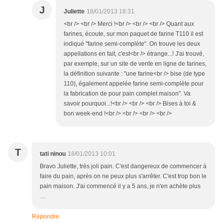
J
Juliette
18/01/2013 18:31
<br /> <br /> Merci !<br /> <br /> <br /> Quant aux
farines, écoute, sur mon paquet de farine T110 il est
indiqué "farine semi-complète". On trouve les deux
appellations en fait, c'est<br /> étrange...! J'ai trouvé,
par exemple, sur un site de vente en ligne de farines,
la définition suivante : "une farine<br /> bise (de type
110), également appelée farine semi-complète pour
la fabrication de pour pain complet maison". Va
savoir pourquoi...!<br /> <br /> <br /> Bises à toi &
bon week-end !<br /> <br /> <br /> <br />
T
tati ninou
18/01/2013 10:01
Bravo Juliette, très joli pain. C'est dangereux de commencer à
faire du pain, après on ne peux plus s'arrêter. C'est trop bon le
pain maison. J'ai commencé il y a 5 ans, je n'en achète plus
…
Répondre