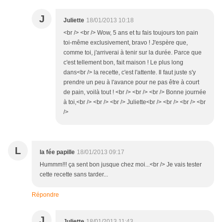
J
Juliette
18/01/2013 10:18
<br /> <br /> Wow, 5 ans et tu fais toujours ton pain
toi-même exclusivement, bravo ! J'espère que,
comme toi, j'arriverai à tenir sur la durée. Parce que
c'est tellement bon, fait maison ! Le plus long
dans<br /> la recette, c'est l'attente. Il faut juste s'y
prendre un peu à l'avance pour ne pas être à court
de pain, voilà tout ! <br /> <br /> <br /> Bonne journée
à toi,<br /> <br /> <br /> Juliette<br /> <br /> <br /> <br
/>
L
la fée papille
18/01/2013 09:17
Hummm!!! ça sent bon jusque chez moi...<br /> Je vais tester
cette recette sans tarder...
Répondre
J
Juliette
18/01/2013 11:43