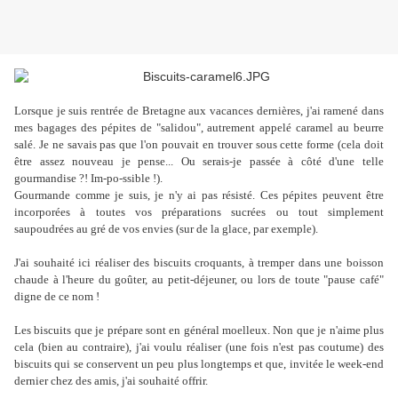
Lorsque je suis rentrée de Bretagne aux vacances dernières, j'ai ramené dans
mes bagages des pépites de "salidou", autrement appelé caramel au beurre
salé. Je ne savais pas que l'on pouvait en trouver sous cette forme (cela doit
être assez nouveau je pense... Ou serais-je passée à côté d'une telle
gourmandise ?! Im-po-ssible !).
Gourmande comme je suis, je n'y ai pas résisté. Ces pépites peuvent être
incorporées à toutes vos préparations sucrées ou tout simplement
saupoudrées au gré de vos envies (sur de la glace, par exemple).
J'ai souhaité ici réaliser des biscuits croquants, à tremper dans une boisson
chaude à l'heure du goûter, au petit-déjeuner, ou lors de toute "pause café"
digne de ce nom !
Les biscuits que je prépare sont en général moelleux. Non que je n'aime plus
cela (bien au contraire), j'ai voulu réaliser (une fois n'est pas coutume) des
biscuits qui se conservent un peu plus longtemps et que, invitée le week-end
dernier chez des amis, j'ai souhaité offrir.