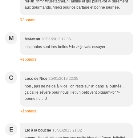
ref=tn_tnmn#!/BretagneEnFamille et qui plaira<br /> sûrement
aux gourmands. Merci pour ce partage et bonne journée.
Répondre
M
Maiwenn
20/01/2013 12:36
les photos sont très belles !<br /> je vais essayer
Répondre
C
coco de Nice
15/01/2013 22:05
non , pas de neige à Nice , on reste sur 8° dans la journée ,
ça caille sévère pour nous !! et un petit vent piquant<br />
bonne nuit ;D
Répondre
E
Elo à la bouche
15/01/2013 21:32