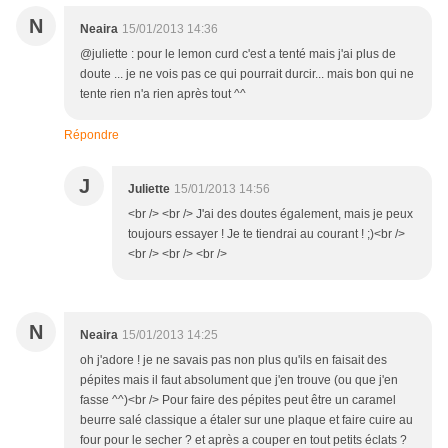
N
Neaira
15/01/2013 14:36
@juliette : pour le lemon curd c'est a tenté mais j'ai plus de
doute ... je ne vois pas ce qui pourrait durcir... mais bon qui ne
tente rien n'a rien après tout ^^
Répondre
J
Juliette
15/01/2013 14:56
<br /> <br /> J'ai des doutes également, mais je peux
toujours essayer ! Je te tiendrai au courant ! ;)<br />
<br /> <br /> <br />
N
Neaira
15/01/2013 14:25
oh j'adore ! je ne savais pas non plus qu'ils en faisait des
pépites mais il faut absolument que j'en trouve (ou que j'en
fasse ^^)<br /> Pour faire des pépites peut être un caramel
beurre salé classique a étaler sur une plaque et faire cuire au
four pour le secher ? et après a couper en tout petits éclats ?