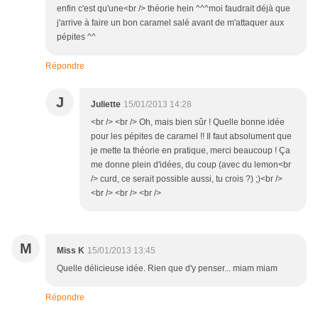
enfin c'est qu'une<br /> théorie hein ^^^moi faudrait déjà que
j'arrive à faire un bon caramel salé avant de m'attaquer aux
pépites ^^
Répondre
J
Juliette
15/01/2013 14:28
<br /> <br /> Oh, mais bien sûr ! Quelle bonne idée
pour les pépites de caramel !! Il faut absolument que
je mette ta théorie en pratique, merci beaucoup ! Ça
me donne plein d'idées, du coup (avec du lemon<br
/> curd, ce serait possible aussi, tu crois ?) ;)<br />
<br /> <br /> <br />
M
Miss K
15/01/2013 13:45
Quelle délicieuse idée. Rien que d'y penser... miam miam
Répondre