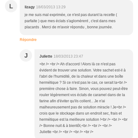
L
lizagy
18/03/2013 13:29
je me suis mal exprimée, ce n'est pas durant la recette (
parfaite ) que mes éclats s'aglomèrent , c'est dans mes
placards . Merci de m'avoir répondu , bonne journée.
Répondre
J
Juliette
18/03/2013 23:47
<br /> <br /> Ah d'accord ! Alors là ce n'est pas
évident de trouver une solution. Votre sachet est-il à
l'abri de l'humidité, de la chaleur et dans une boîte
hermétique ? Si ce n'est pas le cas, ce serait la<br />
première chose à faire. Sinon, vous pouvez peut-être
rouler légèrement vos éclats de caramel dans de la
farine afin d'éviter qu'ils collent... Je n'ai
malheureusement pas de solution miracle ! Je<br />
crois que le stockage dans un endroit sec, frais et
hermétique est la meilleure solution !<br /> <br /> <br
/> Bonne nuit & à bientôt,<br /> <br /> <br />
Juliette <br /> <br /> <br /> <br />