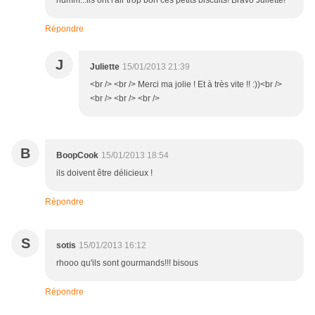
humm...ils ont l'air trop bon ces petits biscuits! Bravo Juliette!
Répondre
J
Juliette
15/01/2013 21:39
<br /> <br /> Merci ma jolie ! Et à très vite !! :))<br />
<br /> <br /> <br />
B
BoopCook
15/01/2013 18:54
ils doivent être délicieux !
Répondre
S
sotis
15/01/2013 16:12
rhooo qu'ils sont gourmands!!! bisous
Répondre