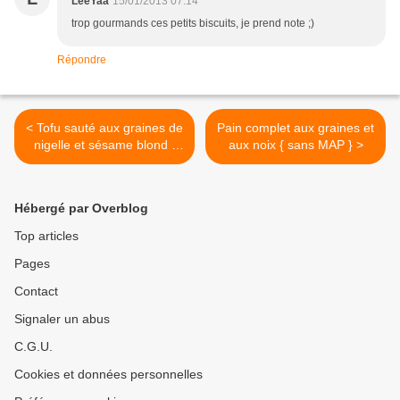
LeeYaa
15/01/2013 07:14
trop gourmands ces petits biscuits, je prend note ;)
Répondre
< Tofu sauté aux graines de
Pain complet aux graines et
nigelle et sésame blond {
aux noix { sans MAP } >
crousti-fondant }
Hébergé par Overblog
Top articles
Pages
Contact
Signaler un abus
C.G.U.
Cookies et données personnelles