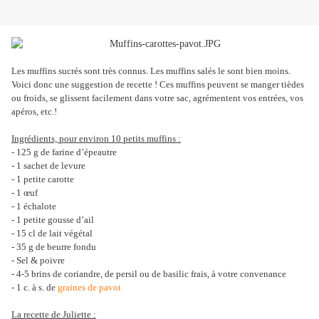
Les muffins sucrés sont très connus. Les muffins salés le sont bien moins.
Voici donc une suggestion de recette ! Ces muffins peuvent se manger tièdes
ou froids, se glissent facilement dans votre sac, agrémentent vos entrées, vos
apéros, etc.!
Ingrédients, pour environ 10 petits muffins :
- 125 g de farine d’épeautre
- 1 sachet de levure
- 1 petite carotte
- 1 œuf
- 1 échalote
- 1 petite gousse d’ail
- 15 cl de lait végétal
- 35 g de beurre fondu
- Sel & poivre
- 4-5 brins de coriandre, de persil ou de basilic frais, à votre convenance
- 1 c. à s. de
graines de pavot
La recette de Juliette :