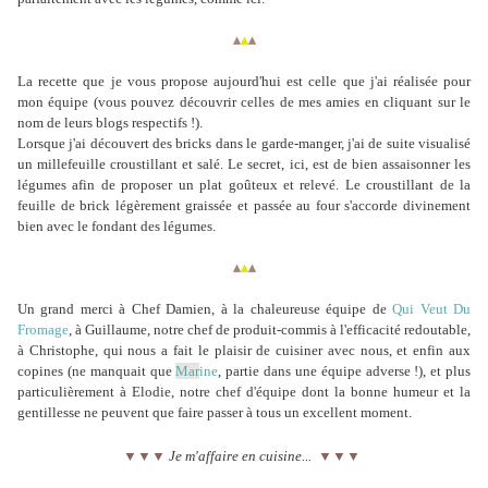
▴
▴
▴
La recette que je vous propose aujourd'hui est celle que j'ai réalisée pour
mon équipe (vous pouvez découvrir celles de mes amies en cliquant sur le
nom de leurs blogs respectifs !).
Lorsque j'ai découvert des bricks dans le garde-manger, j'ai de suite visualisé
un millefeuille croustillant et salé. Le secret, ici, est de bien assaisonner les
légumes afin de proposer un plat goûteux et relevé. Le croustillant de la
feuille de brick légèrement graissée et passée au four s'accorde divinement
bien avec le fondant des légumes.
▴
▴
▴
Un grand merci à Chef Damien, à la chaleureuse équipe de
Qui Veut Du
Fromage
, à Guillaume, notre chef de produit-commis à l'efficacité redoutable,
à Christophe, qui nous a fait le plaisir de cuisiner avec nous, et enfin aux
copines (ne manquait que
Mar
ine
, partie dans une équipe adverse !), et plus
particulièrement à Elodie, notre chef d'équipe dont la bonne humeur et la
gentillesse ne peuvent que faire passer à tous un excellent moment.
▼
▼
▼
Je m'affaire en cuisine...
▼
▼
▼