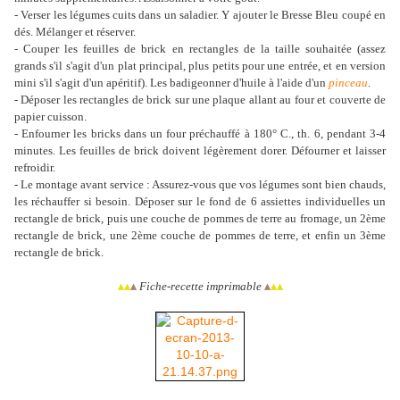
- Verser les légumes cuits dans un saladier. Y ajouter le Bresse Bleu coupé en
dés. Mélanger et réserver.
- Couper les feuilles de brick en rectangles de la taille souhaitée (assez
grands s'il s'agit d'un plat principal, plus petits pour une entrée, et en version
mini s'il s'agit d'un apéritif). Les badigeonner d'huile à l'aide d'un
pinceau
.
- Déposer les rectangles de brick sur une plaque allant au four et couverte de
papier cuisson.
- Enfourner les bricks dans un four préchauffé à 180° C., th. 6, pendant 3-4
minutes. Les feuilles de brick doivent légèrement dorer. Défourner et laisser
refroidir.
- Le montage avant service : Assurez-vous que vos légumes sont bien chauds,
les réchauffer si besoin. Déposer sur le fond de 6 assiettes individuelles un
rectangle de brick, puis une couche de pommes de terre au fromage, un 2ème
rectangle de brick, une 2ème couche de pommes de terre, et enfin un 3ème
rectangle de brick.
▴
▴
▴
Fiche-recette imprimable
▴
▴
▴