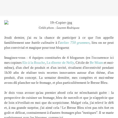
Crédit photo : Laurent Rodriguez
Jeudi dernier, j'ai eu la chance de participer à ce que l'on appelle
familièrement une
battle culinaire
à l'
atelier
750 grammes
,
lieu on ne peut
plus convivial et magique pour tout blogueur
.
Imaginez-vous : 4 équipes constituées de 4 blogueurs (en l'occurrence ici
mes copines
Elo à la Bouche
,
La dînette de Nelly
, Cécile de
Be Miam
et moi-
même), d'un chef de produit et d'un invité, rivalisent d'inventivité pendant
1h30 afin de réaliser trois recettes innovantes autour d'un thème, d'un
produit, d'un concept. La semaine dernière, mes compères et moi-même
avons dû plancher sur le fromage, et plus particulièrement le Bresse Bleu.
Je dois vous avouer qu'au premier abord cela ne m'enchantait guère : la
perspective de cuisiner un fromage, bleu de surcroît et que je n'apprécie que
de loin n'éveillait en moi que du scepticisme. Malgré cela, j'ai relevé le défi
et, à ma grande surprise, j'ai aimé cela ! Le Bresse Bleu n'est pas très fort en
goût et délicat, contrairement à d'autres fromages plus "rustiques". Il se marie
parfaitement avec les légumes, comme ici.