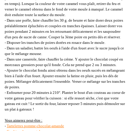
en temps). Lorsque la couleur de votre caramel vous plaît, retirer du feu et
verser le caramel obtenu dans le fond de votre moule à manqué. Le caramel
doit enduire toute la surface du moule.
- Dans une poêle, faire chauffer les 30 g. de beurre et faire dorer deux poires
préalablement épluchées et coupées en tranches épaisses. Laisser dorer vos
poires pendant 2 minutes en les retournant délicatement et les saupoudrer
d'un peu de sucre de canne. Couper la 3ème poire en petits dés et réserver.
- Disposer les tranches de poires dorées en rosace dans le moule.
- Dans un saladier, battre les oeufs à l'aide d'un fouet avec le sucre jusqu'à ce
que le mélange mousse.
- Dans une casserole, faire chauffer la crème. Y ajouter le chocolat coupé en
morceaux grossiers pour qu'il fonde. Cela ne prend que 2 ou 3 minutes.
- Ajouter le chocolat fondu ainsi obtenu dans les oeufs sucrés en mélangeant
bien à l'aide d'un fouet. Ajouter ensuite la farine en pluie, puis les dés de
poires. Mélanger délicatement l'ensemble. Verser ce mélange sur les tranches
de poires.
- Enfourner pour 20 minutes à 210°. Planter le bout d'un couteau au coeur de
votre gateau pour vérifier la cuisson : si elle ressort sèche, c'est que votre
gateau est cuit ! Le sortir du four, laisser reposer 5 minutes puis démouler sur
un plat à gateaux !
Vous aimerez peut-être :
-
Tartelettes pomme-chocolat-amande