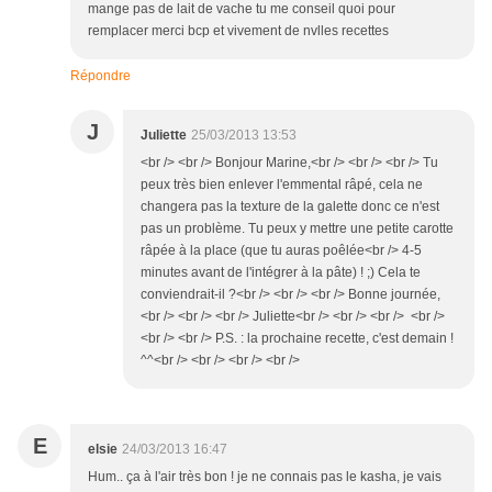
mange pas de lait de vache tu me conseil quoi pour
remplacer merci bcp et vivement de nvlles recettes
Répondre
J
Juliette
25/03/2013 13:53
<br /> <br /> Bonjour Marine,<br /> <br /> <br /> Tu
peux très bien enlever l'emmental râpé, cela ne
changera pas la texture de la galette donc ce n'est
pas un problème. Tu peux y mettre une petite carotte
râpée à la place (que tu auras poêlée<br /> 4-5
minutes avant de l'intégrer à la pâte) ! ;) Cela te
conviendrait-il ?<br /> <br /> <br /> Bonne journée,
<br /> <br /> <br /> Juliette<br /> <br /> <br /> <br />
<br /> <br /> P.S. : la prochaine recette, c'est demain !
^^<br /> <br /> <br /> <br />
E
elsie
24/03/2013 16:47
Hum.. ça à l'air très bon ! je ne connais pas le kasha, je vais