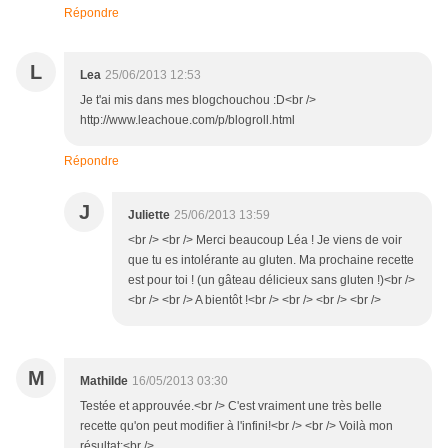
Répondre
L
Lea
25/06/2013 12:53
Je t'ai mis dans mes blogchouchou :D<br />
http://www.leachoue.com/p/blogroll.html
Répondre
J
Juliette
25/06/2013 13:59
<br /> <br /> Merci beaucoup Léa ! Je viens de voir
que tu es intolérante au gluten. Ma prochaine recette
est pour toi ! (un gâteau délicieux sans gluten !)<br />
<br /> <br /> A bientôt !<br /> <br /> <br /> <br />
M
Mathilde
16/05/2013 03:30
Testée et approuvée.<br /> C'est vraiment une très belle
recette qu'on peut modifier à l'infini!<br /> <br /> Voilà mon
résultat:<br />