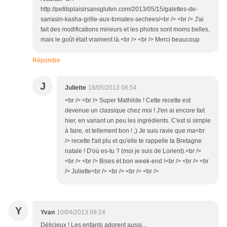
http://petitsplaisirsansgluten.com/2013/05/15/galettes-de-
sarrasin-kasha-grille-aux-tomates-sechees/<br /> <br /> J'ai
fait des modifications mineurs et les photos sont moins belles,
mais le goût était vraiment là.<br /> <br /> Merci beaucoup
Répondre
J
Juliette
18/05/2013 08:54
<br /> <br /> Super Mathilde ! Cette recette est
devenue un classique chez moi ! J'en ai encore fait
hier, en variant un peu les ingrédients. C'est si simple
à faire, et tellement bon ! ;) Je suis ravie que ma<br
/> recette t'ait plu et qu'elle te rappelle ta Bretagne
natale ! D'où es-tu ? (moi je suis de Lorient).<br />
<br /> <br /> Bises et bon week-end !<br /> <br /> <br
/> Juliette<br /> <br /> <br /> <br />
Y
Yvan
10/04/2013 09:24
Délicieux ! Les enfants adorent aussi...