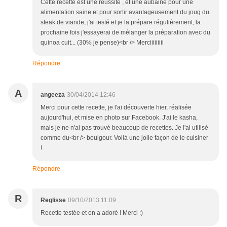
Cette recette est une réussite , et une aubaine pour une
alimentation saine et pour sortir avantageusement du joug du
steak de viande, j'ai testé et je la prépare régulièrement, la
prochaine fois j'essayerai de mélanger la préparation avec du
quinoa cuit... (30% je pense)<br /> Merciiiiiiiii
Répondre
A
angeeza
30/04/2014 12:46
Merci pour cette recette, je l'ai découverte hier, réalisée
aujourd'hui, et mise en photo sur Facebook. J'ai le kasha,
mais je ne n'ai pas trouvé beaucoup de recettes. Je l'ai utilisé
comme du<br /> boulgour. Voilà une jolie façon de le cuisiner
!
Répondre
R
Reglisse
09/10/2013 11:09
Recette testée et on a adoré ! Merci :)