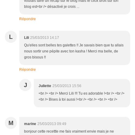
voulais faire un récap sur le blog mais le click droit sur ton
blog est<br /> désactivé je crois ...
Répondre
L
Lili
25/03/2013 14:17
Qu'elles sont belles tes galettes !! Je savais bien que tu allais
nous sortir une pépite avec ton kasha ! Merci ma belle, de
gros bisous !!
Répondre
J
Juliette
25/03/2013 15:56
<br /> <br /> Merci Lili !!! Tu es adorable !<br /> <br />
<br /> Bises à toi aussi !<br /> <br /> <br /> <br />
M
marine
25/03/2013 09:49
bonjour cette recettte me fais vraiment envie mais je ne