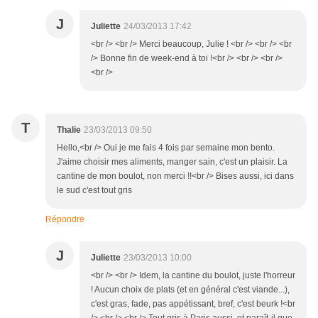
J
Juliette
24/03/2013 17:42
<br /> <br /> Merci beaucoup, Julie ! <br /> <br /> <br
/> Bonne fin de week-end à toi !<br /> <br /> <br />
<br />
T
Thalie
23/03/2013 09:50
Hello,<br /> Oui je me fais 4 fois par semaine mon bento.
J'aime choisir mes aliments, manger sain, c'est un plaisir. La
cantine de mon boulot, non merci !!<br /> Bises aussi, ici dans
le sud c'est tout gris
Répondre
J
Juliette
23/03/2013 10:00
<br /> <br /> Idem, la cantine du boulot, juste l'horreur
! Aucun choix de plats (et en général c'est viande...),
c'est gras, fade, pas appétissant, bref, c'est beurk !<br