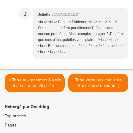
J
Juliette
22/03/2013 15:37
<br /> <br /> Bonjour Fabienne,<br /> <br /> <br />
Oui, un blender fera parfaitement l'affaire, sans
auncun problème ! Vous comptez essayer ? J'espère
que mes p'tites galettes vous plairont !<br /> <br />
<br /> Bon week-end,<br /> <br /> <br /> Juliette<br />
<br /> <br /> <br />
< Tarte aux pommes & kiwis
Tarte verte aux choux de
et à la crème pâtissière {
Bruxelles & épinards {
ultra-légère }
recette santé } >
Hébergé par Overblog
Top articles
Pages