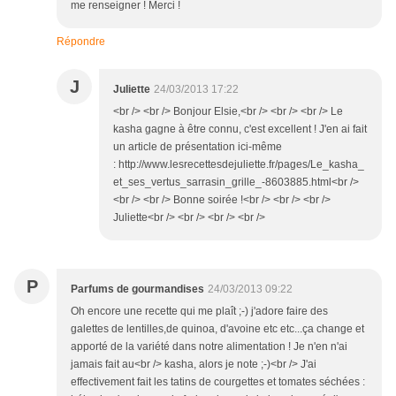
me renseigner ! Merci !
Répondre
J
Juliette
24/03/2013 17:22
<br /> <br /> Bonjour Elsie,<br /> <br /> <br /> Le
kasha gagne à être connu, c'est excellent ! J'en ai fait
un article de présentation ici-même
: http://www.lesrecettesdejuliette.fr/pages/Le_kasha_
et_ses_vertus_sarrasin_grille_-8603885.html<br />
<br /> <br /> Bonne soirée !<br /> <br /> <br />
Juliette<br /> <br /> <br /> <br />
P
Parfums de gourmandises
24/03/2013 09:22
Oh encore une recette qui me plaît ;-) j'adore faire des
galettes de lentilles,de quinoa, d'avoine etc etc...ça change et
apporté de la variété dans notre alimentation ! Je n'en n'ai
jamais fait au<br /> kasha, alors je note ;-)<br /> J'ai
effectivement fait les tatins de courgettes et tomates séchées :