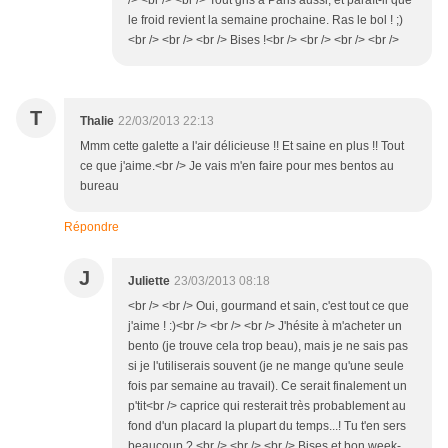
/> <br /> <br /> Tout gris à Paris aussi, et paraît-il que
le froid revient la semaine prochaine. Ras le bol ! ;)
<br /> <br /> <br /> Bises !<br /> <br /> <br /> <br />
T
Thalie
22/03/2013 22:13
Mmm cette galette a l'air délicieuse !! Et saine en plus !! Tout
ce que j'aime.<br /> Je vais m'en faire pour mes bentos au
bureau
Répondre
J
Juliette
23/03/2013 08:18
<br /> <br /> Oui, gourmand et sain, c'est tout ce que
j'aime ! :)<br /> <br /> <br /> J'hésite à m'acheter un
bento (je trouve cela trop beau), mais je ne sais pas
si je l'utiliserais souvent (je ne mange qu'une seule
fois par semaine au travail). Ce serait finalement un
p'tit<br /> caprice qui resterait très probablement au
fond d'un placard la plupart du temps...! Tu t'en sers
beaucoup ? <br /> <br /> <br /> Bises et bon week-