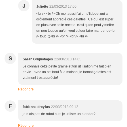
J
Juliette
22/03/2013 17:00
<br /> <br /> Oh moi aussi j'ai un p'tit bout qui a
drôlement apprécié ces galettes ! Ce qui est super
en plus avec cette recette, c'est qu'on peut y mettre
un peu tout ce qu'on veut et leur faire manger de<br
/> tout ! ;)<br /> <br /> <br /> <br />
S
Sarah Grignotages
22/03/2013 14:05
Je connais cette petite graine et ton utilisation me fait bien
envie...avec un ptit bout à la maison, le format galettes est
vraiment très apprécié!
Répondre
F
fabienne dreyfus
22/03/2013 09:12
je n ais pas de robot puis je utiliser un blender?
Répondre