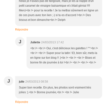
hélas je n'avais pas de farigoule, mais je les ai nappé d'un
petit caramel de vinaigre balsamique et c'était génial !!!!
Merci<br /> pour la recette ! Je la mettrai sûrement en ligne un
de ces jours avec ton lien ;-) si tu es d'accord !<br /> Des
bisous et bon dimanche<br /> Delph
Répondre
J
Juliette
24/03/2013 17:42
<br /> <br /> Oui, c'est délicieux les galettes ! ^^<br />
<br /> <br /> Super pour la tatin ! Et, bien sûr, mets-la
en ligne sur ton blog !! :)<br /> <br /> <br /> Bises et
bonne fin de journée à toi !<br /> <br /> <br /> <br />
J
julie
24/03/2013 08:58
Super bon recette. En plus, tes photos sont vraiment très
jolies :).<br /> Bonne journée,<br /> <br /> Julie
Répondre