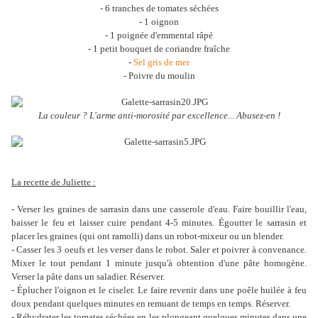
- 6 tranches de tomates séchées
- 1 oignon
- 1 poignée d'emmental râpé
- 1 petit bouquet de coriandre fraîche
-
Sel gris de mer
- Poivre du moulin
La couleur ? L'arme anti-morosité par excellence... Abusez-en !
La recette de Juliette :
- Verser les graines de sarrasin dans une casserole d'eau. Faire bouillir l'eau,
baisser le feu et laisser cuire pendant 4-5 minutes. Égoutter le sarrasin et
placer les graines (qui ont ramolli) dans un robot-mixeur ou un blender.
- Casser les 3 oeufs et les verser dans le robot. Saler et poivrer à convenance.
Mixer le tout pendant 1 minute jusqu'à obtention d'une pâte homogène.
Verser la pâte dans un saladier. Réserver.
- Éplucher l'oignon et le ciseler. Le faire revenir dans une poêle huilée à feu
doux pendant quelques minutes en remuant de temps en temps. Réserver.
- Réhydrater les tomates séchées en les plongeant quelques minutes dans une