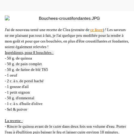
J'ai de nouveau tenté une recette de Clea (extraite de
ce livre
) ! Les saveurs
ne me plaisant pas tout à fait, je l'ai quelque peu modifiée pour la rendre à
mon goût et pour que ces bouchées, en plus d'être croustillantes
et
fondantes,
soient également relevées !
Ingrédients, pour 8 bouchées :
- 50 g. de quinoa
- 50 g. de pain complet
- 50 g. de farine de blé T65
- 1 oeuf
- 2 c. à s. de persil haché
- 1 gousse d'ail
- 1 petit oignon
- 50 g. d'emmental
- 1 c. à s. d'huile d'olive
- Sel & poivre
La recette :
- Rincer le quinoa avant de le cuire dans deux fois son volume d'eau. Porter
l'eau à ébullition puis baisser le feu et laisser cuire environ 10 minutes.