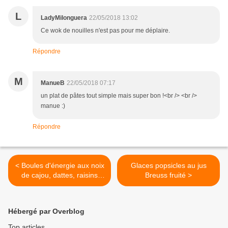
L
LadyMilonguera
22/05/2018 13:02
Ce wok de nouilles n'est pas pour me déplaire.
Répondre
M
ManueB
22/05/2018 07:17
un plat de pâtes tout simple mais super bon !<br /> <br />
manue :)
Répondre
< Boules d'énergie aux noix
Glaces popsicles au jus
de cajou, dattes, raisins
Breuss fruité >
secs et noix de coco {
energy balls }
Hébergé par Overblog
Top articles