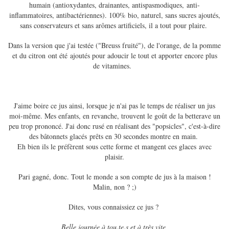
humain (antioxydantes, drainantes, antispasmodiques, anti-
inflammatoires, antibactériennes). 100% bio, naturel, sans sucres ajoutés,
sans conservateurs et sans arômes artificiels, il a tout pour plaire.
Dans la version que j'ai testée ("Breuss fruité"), de l'orange, de la pomme
et du citron ont été ajoutés pour adoucir le tout et apporter encore plus
de vitamines.
J'aime boire ce jus ainsi, lorsque je n'ai pas le temps de réaliser un jus
moi-même. Mes enfants, en revanche, trouvent le goût de la betterave un
peu trop prononcé. J'ai donc rusé en réalisant des "popsicles", c'est-à-dire
des bâtonnets glacés prêts en 30 secondes montre en main.
Eh bien ils le préfèrent sous cette forme et mangent ces glaces avec
plaisir.
Pari gagné, donc. Tout le monde a son compte de jus à la maison !
Malin, non ? ;)
Dites, vous connaissiez ce jus ?
Belle journée à tou.te.s et à très vite,