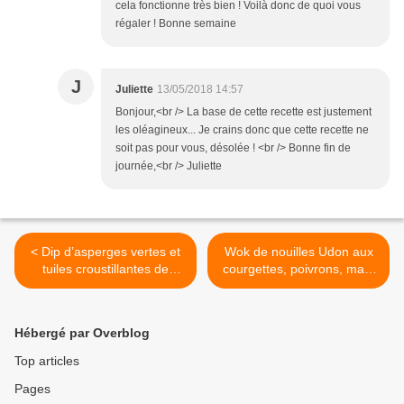
cela fonctionne très bien ! Voilà donc de quoi vous
régaler ! Bonne semaine
J
Juliette
13/05/2018 14:57
Bonjour,<br /> La base de cette recette est justement
les oléagineux... Je crains donc que cette recette ne
soit pas pour vous, désolée ! <br /> Bonne fin de
journée,<br /> Juliette
< Dip d’asperges vertes et
Wok de nouilles Udon aux
tuiles croustillantes de
courgettes, poivrons, maïs
crêpes de blé noir {…et
et sauce soja bio Tanoshi >
mes courses Carrefour
drive}
Hébergé par Overblog
Top articles
Pages