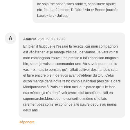
de soja "de base", sans additifs, sans sucre ajouté
etc, fera parfaitement l'affaire ! <br /> Bonne journée
Laure,<br /> Juliette
A
Amie'lie
26/10/2017 17:49
Eh bien il faut que je l'essaie ta recette, car mon compagnon
est végétarien et je mange très peu de viande. Je vais voir si
mon compagnon trouve une presse à tofu dans son magasin
bio, sinon je vais en commander une. Va savoir pourquoi, tu
vas rire, mais je pensais qu'il fallait cultiver des haricots soja,
et faire encore plein de trucs avant d'obtenir du tofu. Celui
qu'on mange dans notre resto chinois habituel près de la gare
Montparnasse à Paris est bien meilleur, parce qu'ils le font
eux même, ça n'a rien à voir avec celui acheté tout fait en
supermarché.Merci pour le conseil, et même si je fais
rarement des coms, je continue à te suivre depuis au moins
deux ans !
Répondre