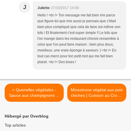
J
Juliette
27/10/2017 14:00
Hello ! <br /> Ton message me fait bien rire parce
que figure-toi que moi aussi je pensais que c'était
bien plus compliqué que cela de faire soi-même son
tofu ! Et finalement c'est super simple !! Le tofu que
l'on mange dans les restaurant chinois ressemble à
celui que l'on peut faire maison : bien plus doux,
moelleux, une vraie éponge à saveurs :) <br /> En
tout cas merci pour ton petit mot qui me fait bien
plaisir. <br /> Des bises !
< Quenelles végétales -
Minestrone végétal aux pois
Sauce aux champignons et
chiches { Cuisson au Crock-
au cidre
Pot } >
Hébergé par Overblog
Top articles