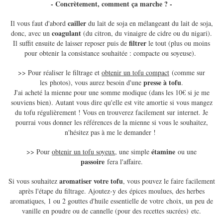
- Concrètement, comment ça marche ? -
cailler
Il vous faut d'abord
du lait de soja en mélangeant du lait de soja,
coagulant
donc, avec un
(du citron, du vinaigre de cidre ou du nigari).
filtrer
Il suffit ensuite de laisser reposer puis de
le tout (plus ou moins
pour obtenir la consistance souhaitée : compacte ou soyeuse).
>> Pour réaliser le filtrage et
obtenir un tofu compact
(comme sur
presse à tofu
les photos), vous aurez besoin d'une
.
J'ai acheté la mienne pour une somme modique (dans les 10€ si je me
souviens bien). Autant vous dire qu'elle est vite amortie si vous mangez
du tofu régulièrement ! Vous en trouverez facilement sur internet. Je
pourrai vous donner les références de la mienne si vous le souhaitez,
n'hésitez pas à me le demander !
étamine
>> Pour
obtenir un tofu soyeux
, une simple
ou une
passoire
fera l'affaire.
aromatiser votre tofu
Si vous souhaitez
, vous pouvez le faire facilement
après l'étape du filtrage. Ajoutez-y des épices moulues, des herbes
aromatiques, 1 ou 2 gouttes d'huile essentielle de votre choix, un peu de
vanille en poudre ou de cannelle (pour des recettes sucrées) etc.