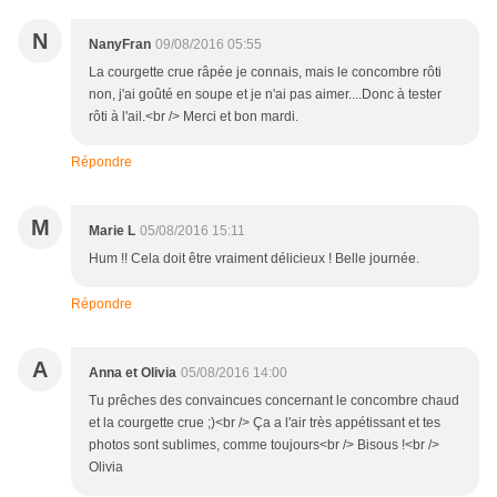
N
NanyFran
09/08/2016 05:55
La courgette crue râpée je connais, mais le concombre rôti
non, j'ai goûté en soupe et je n'ai pas aimer....Donc à tester
rôti à l'ail.<br /> Merci et bon mardi.
Répondre
M
Marie L
05/08/2016 15:11
Hum !! Cela doit être vraiment délicieux ! Belle journée.
Répondre
A
Anna et Olivia
05/08/2016 14:00
Tu prêches des convaincues concernant le concombre chaud
et la courgette crue ;)<br /> Ça a l'air très appétissant et tes
photos sont sublimes, comme toujours<br /> Bisous !<br />
Olivia