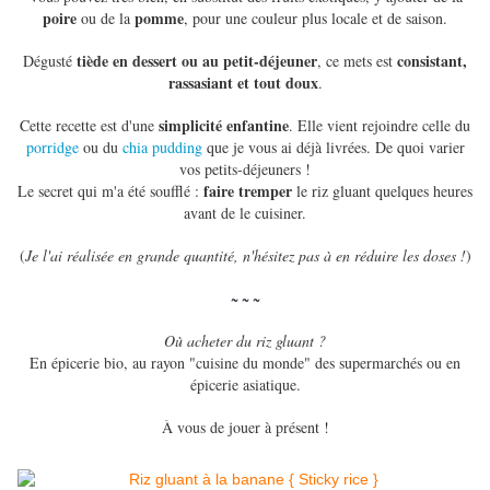
poire
pomme
ou de la
, pour une couleur plus locale et de saison.
tiède en dessert ou au petit-déjeuner
consistant,
Dégusté
, ce mets est
rassasiant et tout doux
.
simplicité enfantine
Cette recette est d'une
.
Elle vient rejoindre celle du
porridge
ou du
chia pudding
que je vous ai déjà livrées. De quoi varier
vos petits-déjeuners !
faire tremper
Le secret qui m'a été soufflé :
le riz gluant quelques heures
avant de le cuisiner.
(
Je l'ai réalisée en grande quantité, n'hésitez pas à en réduire les doses !
)
~ ~ ~
Où acheter du riz gluant ?
En épicerie bio, au rayon "cuisine du monde" des supermarchés ou en
épicerie asiatique.
À vous de jouer à présent !