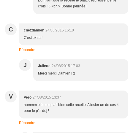
Bon, tant que la recette te plaît, c'est l'essentiel je
crois ! ;) <br /> Bonne journée !
C
chezdamien
24/08/2015 16:10
C'est extra !
Répondre
J
Juliette
24/08/2015 17:03
Merci merci Damien ! :)
V
Vero
24/08/2015 13:37
hummm elle me plait bien cette recette. A tester un de ces 4
pour le p'tit déj !
Répondre