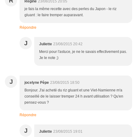
R
Régine
23/08/2015 20:05
je fais la même recette avec des perles du Japon - le riz
gluant : le faire tremper auparavant.
Répondre
J
Juliette
23/08/2015 20:42
Merci pour l'astuce, je ne le savais effectivement pas.
Je le note ;)
J
jocelyne Pèpe
23/08/2015 18:50
Bonjour. J'ai acheté du riz gluant et une Viet-Namienne m'a
conseillé de le laisser tremper 24 h avant utilisation ? Qu'en
pensez-vous ?
Répondre
J
Juliette
23/08/2015 19:01