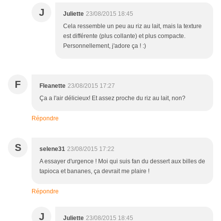
J
Juliette
23/08/2015 18:45
Cela ressemble un peu au riz au lait, mais la texture
est différente (plus collante) et plus compacte.
Personnellement, j'adore ça ! :)
F
Fleanette
23/08/2015 17:27
Ça a l'air délicieux! Et assez proche du riz au lait, non?
Répondre
S
selene31
23/08/2015 17:22
A essayer d'urgence ! Moi qui suis fan du dessert aux billes de
tapioca et bananes, ça devrait me plaire !
Répondre
J
Juliette
23/08/2015 18:45