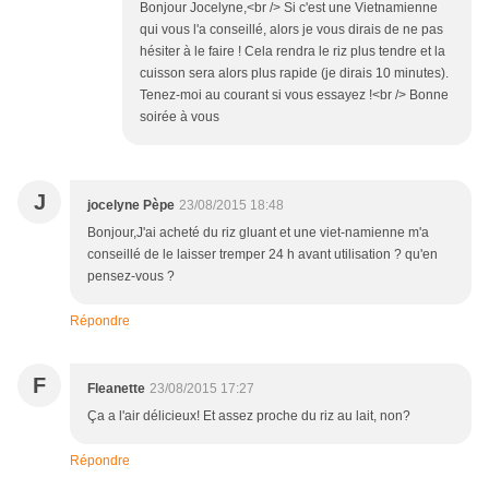
Bonjour Jocelyne,<br /> Si c'est une Vietnamienne
qui vous l'a conseillé, alors je vous dirais de ne pas
hésiter à le faire ! Cela rendra le riz plus tendre et la
cuisson sera alors plus rapide (je dirais 10 minutes).
Tenez-moi au courant si vous essayez !<br /> Bonne
soirée à vous
J
jocelyne Pèpe
23/08/2015 18:48
Bonjour,J'ai acheté du riz gluant et une viet-namienne m'a
conseillé de le laisser tremper 24 h avant utilisation ? qu'en
pensez-vous ?
Répondre
F
Fleanette
23/08/2015 17:27
Ça a l'air délicieux! Et assez proche du riz au lait, non?
Répondre