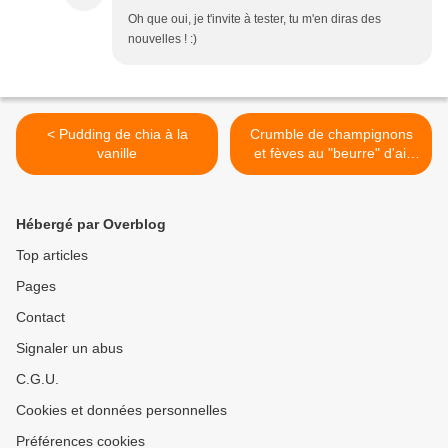
Oh que oui, je t'invite à tester, tu m'en diras des
nouvelles ! :)
< Pudding de chia à la
Crumble de champignons
vanille
et fèves au "beurre" d'ail
persillé >
Hébergé par Overblog
Top articles
Pages
Contact
Signaler un abus
C.G.U.
Cookies et données personnelles
Préférences cookies