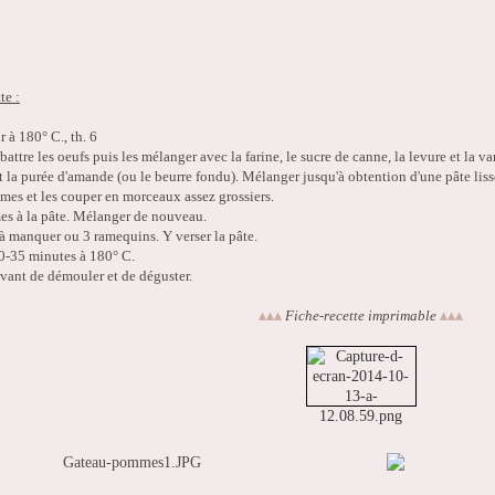
te :
r à 180° C., th. 6
battre les oeufs puis les mélanger avec la farine, le sucre de canne, la levure et la va
 et la purée d'amande (ou le beurre fondu). Mélanger jusqu'à obtention d'une pâte liss
mes et les couper en morceaux assez grossiers.
es à la pâte. Mélanger de nouveau.
 à manquer ou 3 ramequins. Y verser la pâte.
30-35 minutes à 180° C.
 avant de démouler et de déguster.
▴
▴
▴
Fiche-recette imprimable
▴
▴
▴