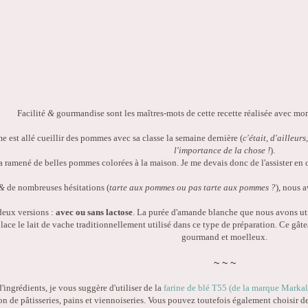
Facilité
&
gourmandise sont les maîtres-mots de cette recette réalisée avec mon
est allé cueillir des pommes avec sa classe la semaine dernière (
c'était, d'ailleur
l'importance de la chose !
).
l a ramené de belles pommes colorées à la maison. Je me devais donc de l'assister en c
&
de nombreuses hésitations (
tarte aux pommes ou pas tarte aux pommes ?
), nous 
deux versions :
avec ou sans lactose
. La purée d'amande blanche que nous avons util
lace le lait de vache traditionnellement utilisé dans ce type de préparation. Ce gâtea
gourmand et moelleux.
~
~
~
d'ingrédients, je vous suggère d'utiliser de la
farine de blé T55 (de la marque Markal 
ion de pâtisseries, pains et viennoiseries. Vous pouvez toutefois également choisir de 