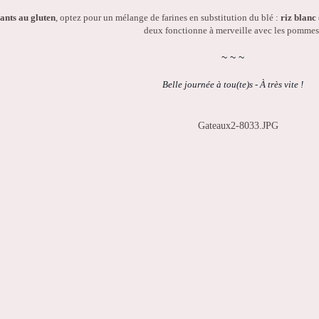
rants au gluten
, optez pour un mélange de farines en substitution du blé :
riz blanc 
deux fonctionne à merveille avec les pommes
~
~
~
Belle journée à tou(te)s - À très vite !