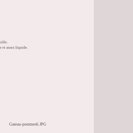
nille.
e et assez liquide.