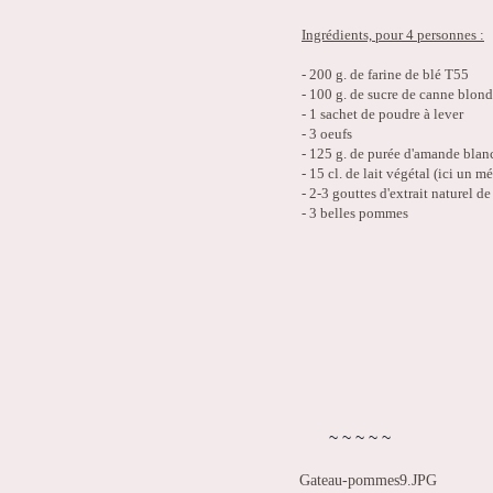
Ingrédients, pour 4 personnes :
- 200 g. de farine de blé T55
- 100 g. de sucre de canne blon
- 1 sachet de poudre à lever
- 3 oeufs
- 125 g. de purée d'amande blan
- 15 cl. de lait végétal (ici un 
- 2-3 gouttes d'extrait naturel d
- 3 belles pommes
~
~
~
~
~