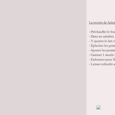
La recette de Juliet
- Préchauffer le fou
- Dans un saladier, 
- Y ajouter le lait
- Éplucher les pom
- Ajouter les pomm
- Graisser 1 moule
- Enfourner pour 
- Laisser refroidir