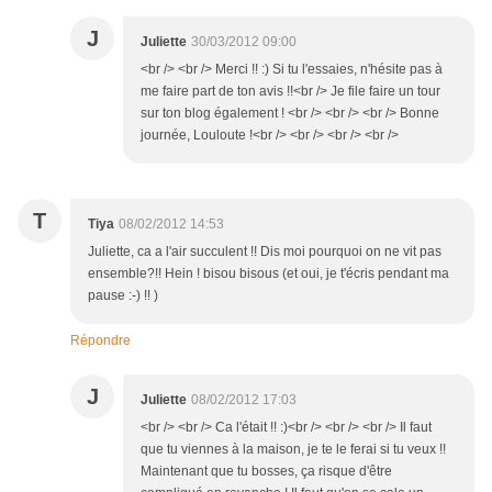
J
Juliette
30/03/2012 09:00
<br /> <br /> Merci !! :) Si tu l'essaies, n'hésite pas à
me faire part de ton avis !!<br /> Je file faire un tour
sur ton blog également ! <br /> <br /> <br /> Bonne
journée, Louloute !<br /> <br /> <br /> <br />
T
Tiya
08/02/2012 14:53
Juliette, ca a l'air succulent !! Dis moi pourquoi on ne vit pas
ensemble?!! Hein ! bisou bisous (et oui, je t'écris pendant ma
pause :-) !! )
Répondre
J
Juliette
08/02/2012 17:03
<br /> <br /> Ca l'était !! :)<br /> <br /> <br /> Il faut
que tu viennes à la maison, je te le ferai si tu veux !!
Maintenant que tu bosses, ça risque d'être