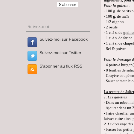
Ingrédients, pour 
Pour la galette :
- 100 g. de petits p
- 100 g. de maïs
- 1/2 oignon
Suivez-moi
- 2 oeufs
- 1 c. à s. de
graine
- 1 c. à s. de farine
Suivez-moi sur Facebook
- 1 c. à s. de chape
- Sel & poivre
Suivez-moi sur Twitter
Pour le dressage d
- 4 pains à burger 
S'abonner au flux RSS
- 8 feuilles de sa
- Gruyère coupé en
- Sauce tomate bio
La recette de Juliet
1. Les galettes
- Dans un robot mix
- Ajouter dans un 2
- Faire chauffer u
laisser cuire ains
2. Le dressage des
- Passer les petit