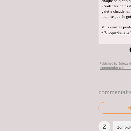
chaque pain afin q
- Sortir les pains
galette chaude, un 
importe peu, le go
Vous aimerez peut-
-
"Croque-Juliette"
Published by Juliette
commenter cet arti
commentair
A
Z
Zombidl