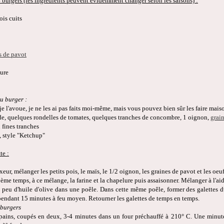
4 burgers (les ingrédients peuvent évidemment changer selon les saisons) :
ois cuits
s de pavot
lure
u burger :
(je l'avoue, je ne les ai pas faits moi-même, mais vous pouvez bien sûr les faire maiso
lade, quelques rondelles de tomates, quelques tranches de concombre, 1 oignon,
grai
 fines tranches
, style "Ketchup"
te :
eur, mélanger les petits pois, le maïs, le 1/2 oignon, les graines de pavot et les oeu
ème temps, à ce mélange, la farine et la chapelure puis assaisonner. Mélanger à l'aid
n peu d'huile d'olive dans une poêle. Dans cette même poêle, former des galettes d
i pendant 15 minutes à feu moyen. Retourner les galettes de temps en temps.
 burgers
s pains, coupés en deux, 3-4 minutes dans un four préchauffé à 210° C. Une minute