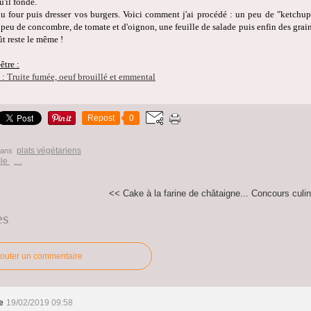
u'il fonde.
 du four puis dresser vos burgers. Voici comment j'ai procédé : un peu de "ketchup"
peu de concombre, de tomate et d'oignon, une feuille de salade puis enfin des graines
ût reste le même !
être :
 : Truite fumée, oeuf brouillé et emmental
Repost
0
plats végétariens
dans
cle
…
<< Cake à la farine de châtaigne...
Concours culin
es
jouter un commentaire
e
19/02/2019 09:58