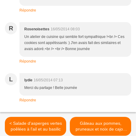
Répondre
R
Rosenoisettes
16/05/2014 08:03
Un atelier de cuisine qui semble fort sympathique !<br /> Ces
cookies sont appétissants :) J'en avais fait des similaires et
avais adoré.<br /> <br /> Bonne journée
Répondre
L
lydie
16/05/2014 07:13
Merci du partage ! Belle journée
Répondre
< Salade d'asperges vertes
Gâteau aux pommes,
poêlées à l'ail et au basilic
pruneaux et noix de cajou
{Sans oeufs ni lactose} ∼ ...