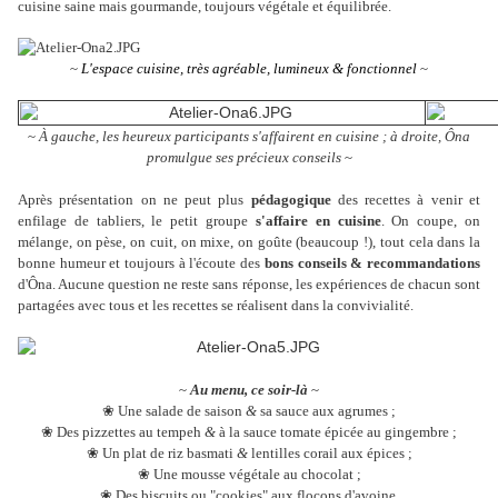
cuisine saine mais gourmande, toujours végétale et équilibrée.
~
L'espace cuisine, très agréable, lumineux & fonctionnel
~
~
À gauche, les heureux participants s'affairent en cuisine ; à droite, Ôna
promulgue ses précieux conseils
~
Après présentation on ne peut plus
pédagogique
des recettes à venir et
enfilage de tabliers, le petit groupe
s'affaire en cuisine
. On coupe, on
mélange, on pèse, on cuit, on mixe, on goûte (beaucoup !), tout cela dans la
bonne humeur et toujours à l'écoute des
bons conseils & recommandations
d'Ôna. Aucune question ne reste sans réponse, les expériences de chacun sont
partagées avec tous et les recettes se réalisent dans la convivialité.
~
Au menu, ce soir-là
~
❀
Une salade de saison
&
sa sauce aux agrumes ;
❀
Des pizzettes au tempeh
&
à la sauce tomate épicée au gingembre ;
❀
Un plat de riz basmati
&
lentilles corail aux épices ;
❀
Une mousse végétale au chocolat ;
❀
Des biscuits ou "cookies" aux flocons d'avoine.