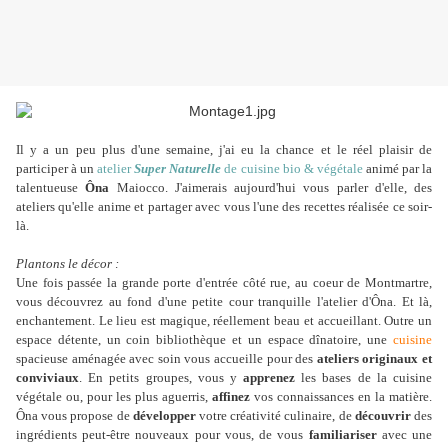
Il y a un peu plus d'une semaine, j'ai eu la chance et le réel plaisir de
participer à un
atelier
Super Naturelle
de cuisine bio & végétale
animé par la
talentueuse
Ôna
Maiocco.
J'aimerais aujourd'hui vous parler d'elle, des
ateliers qu'elle anime et partager avec vous l'une des recettes réalisée ce soir-
là.
Plantons le décor :
Une fois passée la grande porte d'entrée côté rue, au coeur de Montmartre,
vous découvrez au fond d'une petite cour tranquille l'atelier d'Ôna. Et là,
enchantement. Le lieu est magique, réellement beau et accueillant. Outre un
espace détente, un coin bibliothèque et un espace dînatoire, une
cuisine
spacieuse aménagée avec soin vous accueille pour des
ateliers originaux et
conviviaux
. En petits groupes, vous y
apprenez
les bases de la cuisine
végétale ou, pour les plus aguerris,
affinez
vos connaissances en la matière.
Ôna vous propose de
développer
votre créativité culinaire, de
découvrir
des
ingrédients peut-être nouveaux pour vous, de vous
familiariser
avec une