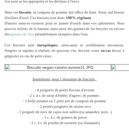
l'on peut se les approprier et les décliner à l'envi.
Dans ces
biscuits
, la compote de pomme fait office de liant. Ainsi, nul besoin
d'utiliser d'oeuf. Ces biscuits sont donc
100% végétaux
.
D'autres astuces existent pour se passer d'oeufs dans vos pâtisseries. Vous
pouvez utiliser de la banane, mais aussi des graines de lin broyées ou encore
des
graines de chia
préalablement trempées dans l'eau.
Ces biscuits sont
énergétiques
, ultra-sains et terriblement savoureux.
Simples et rapides à réaliser, ils peuvent vite devenir votre
en-cas
favori à
grignoter en cas de petit creux.
Ingrédients, pour 1 douzaine de biscuits :
- 4 poignées de petits flocons d'avoine
- 2 c. à s. de sirop d'érable, d'agave, de pomme...
- 1 belle pomme ou 1 petit pot de compote de pomme
- 2 petites poignées de raisins secs
- 1 poignée de noix de cajou non salées (ou amandes, noix...)
- 1 c. à c. de graines de pavot
- 2 c. à s. de poudre de noisette (ou d'amande)