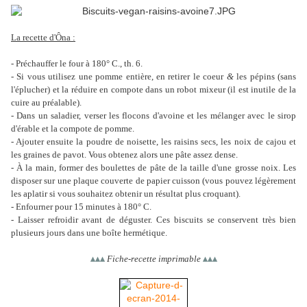
La recette d'Ôna :
- Préchauffer le four à 180° C., th. 6.
- Si vous utilisez une pomme entière, en retirer le coeur
&
les pépins (sans
l'éplucher) et la réduire en compote dans un robot mixeur (il est inutile de la
cuire au préalable).
- Dans un saladier, verser les flocons d'avoine et les mélanger avec le sirop
d'érable et la compote de pomme.
- Ajouter ensuite la poudre de noisette, les raisins secs, les noix de cajou et
les graines de pavot. Vous obtenez alors une pâte assez dense.
- À la main, former des boulettes de pâte de la taille d'une grosse noix. Les
disposer sur une plaque couverte de papier cuisson (vous pouvez légèrement
les aplatir si vous souhaitez obtenir un résultat plus croquant).
- Enfourner pour 15 minutes à 180° C.
- Laisser refroidir avant de déguster. Ces biscuits se conservent très bien
plusieurs jours dans une boîte hermétique.
▴
▴
▴
Fiche-recette imprimable
▴
▴
▴