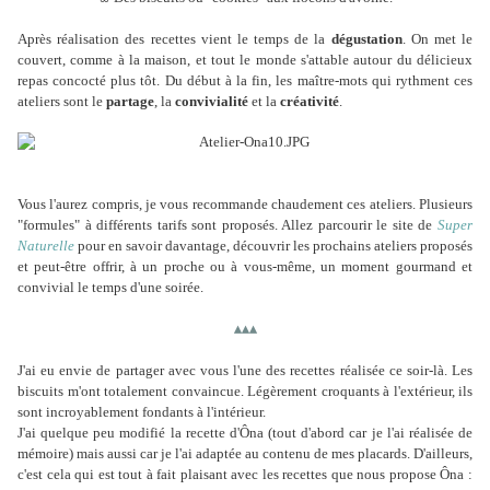
Après réalisation des recettes vient le temps de la
dégustation
. On met le
couvert, comme à la maison, et tout le monde s'attable autour du délicieux
repas concocté plus tôt. Du début à la fin, les maître-mots qui rythment ces
ateliers sont le
partage
, la
convivialité
et la
créativité
.
Vous l'aurez compris, je vous recommande chaudement ces ateliers. Plusieurs
"formules" à différents tarifs sont proposés. Allez parcourir le site de
Super
Naturelle
pour en savoir davantage, découvrir les prochains ateliers proposés
et peut-être offrir, à un proche ou à vous-même, un moment gourmand et
convivial le temps d'une soirée.
▴
▴
▴
J'ai eu envie de partager avec vous l'une des recettes réalisée ce soir-là. Les
biscuits m'ont totalement convaincue. Légèrement croquants à l'extérieur, ils
sont incroyablement fondants à l'intérieur.
J'ai quelque peu modifié la recette d'Ôna (tout d'abord car je l'ai réalisée de
mémoire) mais aussi car je l'ai adaptée au contenu de mes placards. D'ailleurs,
c'est cela qui est tout à fait plaisant avec les recettes que nous propose Ôna :