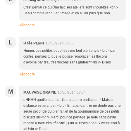
Le Blog de Keimling
16/05/2014 10:53
C'est génial ce qu'Ôna fait, ses ateliers sont chouettes.<br />
Beau compte rendu en image et ça a l'air plus que bon.
Répondre
L
la fée Papille
16/05/2014 08:56
Humm, ces petites bouchées me font bien envie,<br /> par
contre, penses tu que je puisse remplacer les flocons
d'avoine par d'autres flocons sans gluten??<br /> Bises
Répondre
M
MAUVAISE GRAINE
16/05/2014 08:34
oHHHH quelle chance : j'aurai adoré participer !!! Mais la
distance est grande...<br /> En attendant, je ne doute pas une
seule seconde du bienfait et de la gourmandise de ces petits
biscuits !!!!!<br /> Merci pour ce partage, je note cette petite
recette à faire très très vite ;-)<br /> Bises et doux week-end à
toi !<br /> Delph