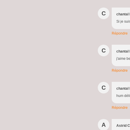
C
chantal 
Si je sui
Répondre
C
chantal 
j'aime b
Répondre
C
chantal 
hum dél
Répondre
A
Astrid C