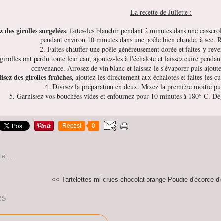
La recette de Juliette :
ez des girolles surgelées
, faites-les blanchir pendant 2 minutes dans une casserol
pendant environ 10 minutes dans une poêle bien chaude, à sec. 
2. Faites chauffer une poêle généreusement dorée et faites-y reve
girolles ont perdu toute leur eau, ajoutez-les à l'échalote et laissez cuire pendant
convenance. Arrosez de vin blanc et laissez-le s'évaporer puis ajout
lisez des girolles fraîches
, ajoutez-les directement aux échalotes et faites-les c
4. Divisez la préparation en deux. Mixez la première moitié pu
5. Garnissez vos bouchées vides et enfournez pour 10 minutes à 180° C. Dé
Repost
0
cle
…
<< Tartelettes mi-crues chocolat-orange
Poudre d'écorce d'o
es