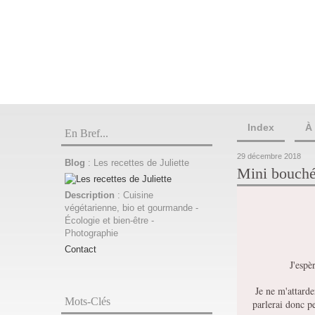
Index
À
En Bref...
29 décembre 2018
Blog
: Les recettes de Juliette
Mini bouchée
Description
: Cuisine
végétarienne, bio et gourmande -
Écologie et bien-être -
Photographie
Contact
J'espè
Je ne m'attarde
Mots-Clés
parlerai donc pe