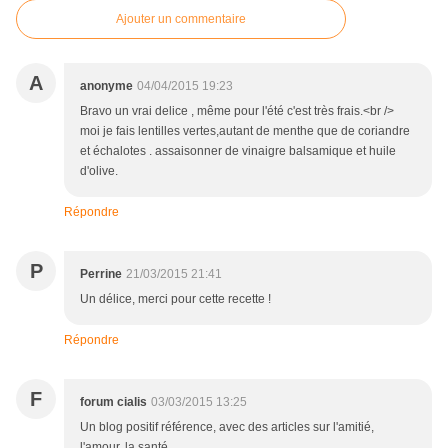
Ajouter un commentaire
A
anonyme
04/04/2015 19:23
Bravo un vrai delice , même pour l'été c'est très frais.<br />
moi je fais lentilles vertes,autant de menthe que de coriandre
et échalotes . assaisonner de vinaigre balsamique et huile
d'olive.
Répondre
P
Perrine
21/03/2015 21:41
Un délice, merci pour cette recette !
Répondre
F
forum cialis
03/03/2015 13:25
Un blog positif référence, avec des articles sur l'amitié,
l'amour, la santé