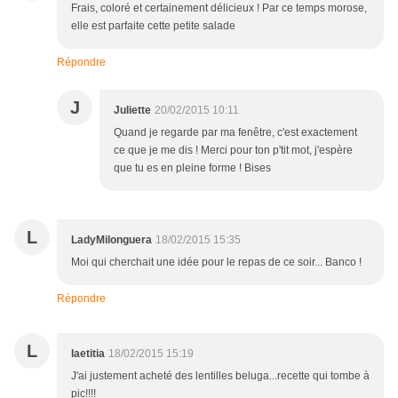
Frais, coloré et certainement délicieux ! Par ce temps morose,
elle est parfaite cette petite salade
Répondre
J
Juliette
20/02/2015 10:11
Quand je regarde par ma fenêtre, c'est exactement
ce que je me dis ! Merci pour ton p'tit mot, j'espère
que tu es en pleine forme ! Bises
L
LadyMilonguera
18/02/2015 15:35
Moi qui cherchait une idée pour le repas de ce soir... Banco !
Répondre
L
laetitia
18/02/2015 15:19
J'ai justement acheté des lentilles beluga...recette qui tombe à
pic!!!!