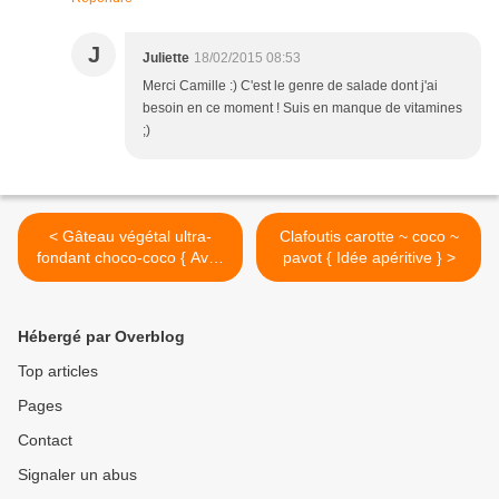
J
Juliette
18/02/2015 08:53
Merci Camille :) C'est le genre de salade dont j'ai
besoin en ce moment ! Suis en manque de vitamines
;)
< Gâteau végétal ultra-
Clafoutis carotte ~ coco ~
fondant choco-coco { Avec
pavot { Idée apéritive } >
ou sans gluten }
Hébergé par Overblog
Top articles
Pages
Contact
Signaler un abus