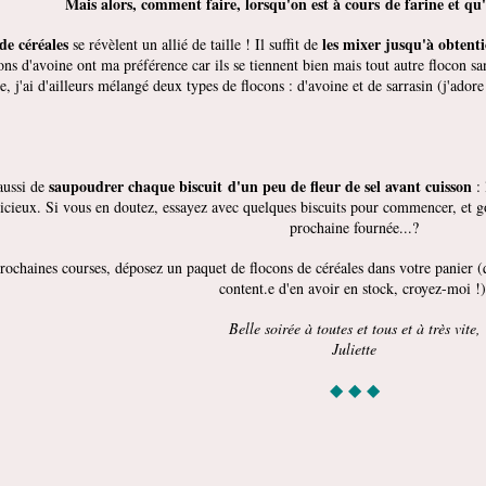
Mais alors, comment faire, lorsqu'on est à cours de farine et qu
de céréales
les mixer jusqu'à obtent
se révèlent un allié de taille ! Il suffit de
ons d'avoine ont ma préférence car ils se tiennent bien mais tout autre flocon san
te, j'ai d'ailleurs mélangé deux types de flocons : d'avoine et de sarrasin (j'adore
saupoudrer chaque biscuit d'un peu de fleur de sel avant cuisson
aussi de
: 
cieux. Si vous en doutez, essayez avec quelques biscuits pour commencer, et go
prochaine fournée...?
rochaines courses, déposez un paquet de flocons de céréales dans votre panier (qu
content.e d'en avoir en stock, croyez-moi !)
Belle soirée à toutes et tous et à très vite,
Juliette
◆ ◆ ◆