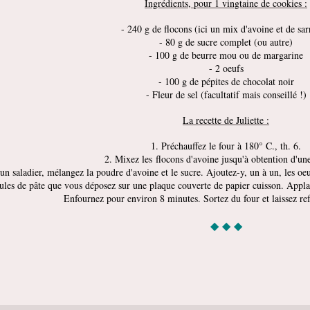
Ingrédients, pour 1 vingtaine de cookies :
- 240 g de flocons (ici un mix d'avoine et de sar
- 80 g de sucre complet (ou autre)
- 100 g de beurre mou ou de margarine
- 2 oeufs
- 100 g de pépites de chocolat noir
- Fleur de sel (facultatif mais conseillé !)
La recette de Juliette :
1. Préchauffez le four à 180° C., th. 6.
2. Mixez les flocons d'avoine jusqu'à obtention d'u
un saladier, mélangez la poudre d'avoine et le sucre. Ajoutez-y, un à un, les oe
les de pâte que vous déposez sur une plaque couverte de papier cuisson. Applati
Enfournez pour environ 8 minutes. Sortez du four et laissez ref
◆ ◆ ◆