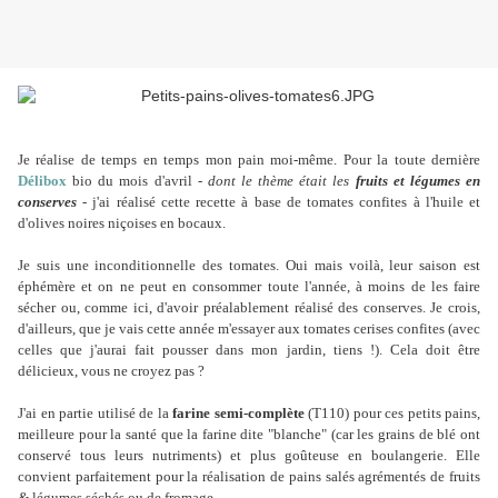
Je réalise de temps en temps mon pain moi-même. Pour la toute dernière
Délibox
bio du mois d'avril -
dont le thème était les
fruits et légumes en
conserves
- j'ai réalisé cette recette à base de tomates confites à l'huile et
d'olives noires niçoises en bocaux.
Je suis une inconditionnelle des tomates. Oui mais voilà, leur saison est
éphémère et on ne peut en consommer toute l'année, à moins de les faire
sécher ou, comme ici, d'avoir préalablement réalisé des conserves. Je crois,
d'ailleurs, que je vais cette année m'essayer aux tomates cerises confites (avec
celles que j'aurai fait pousser dans mon jardin, tiens !). Cela doit être
délicieux, vous ne croyez pas ?
J'ai en partie utilisé de la
farine semi-complète
(T110) pour ces petits pains,
meilleure pour la santé que la farine dite "blanche" (car les grains de blé ont
conservé tous leurs nutriments) et plus goûteuse en boulangerie. Elle
convient parfaitement pour la réalisation de pains salés agrémentés de fruits
&
légumes séchés ou de fromage.