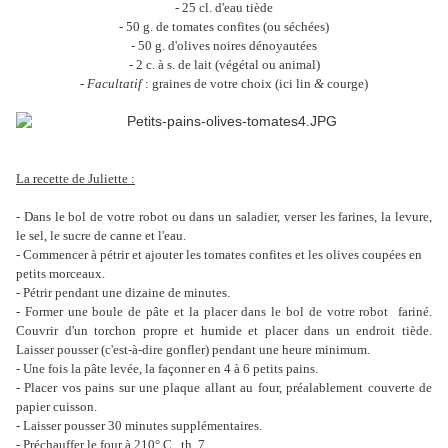
- 25 cl. d'eau tiède
- 50 g. de tomates confites (ou séchées)
- 50 g. d'olives noires dénoyautées
- 2 c. à s. de lait (végétal ou animal)
-
Facultatif
: graines de votre choix (ici lin
&
courge)
La recette de Juliette :
- Dans le bol de votre robot ou dans un saladier, verser les farines, la levure,
le sel, le sucre de canne et l'eau.
- Commencer à pétrir et ajouter les tomates confites et les olives coupées en
petits morceaux.
- Pétrir pendant une dizaine de minutes.
- Former une boule de pâte et la placer dans le bol de votre robot fariné.
Couvrir d'un torchon propre et humide et placer dans un endroit tiède.
Laisser pousser (c'est-à-dire gonfler)
pendant une heure minimum.
- Une fois la pâte levée, la façonner en 4 à 6 petits pains.
- Placer vos pains sur une plaque allant au four, préalablement couverte de
papier cuisson.
- Laisser pousser 30 minutes supplémentaires.
- Préchauffer le four à 210° C., th. 7.