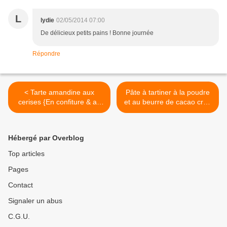
L
lydie
02/05/2014 07:00
De délicieux petits pains ! Bonne journée
Répondre
< Tarte amandine aux
Pâte à tartiner à la poudre
cerises {En confiture & au
et au beurre de cacao cru {
sirop}
Vegan } >
Hébergé par Overblog
Top articles
Pages
Contact
Signaler un abus
C.G.U.