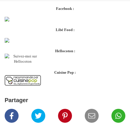
Facebook :
Libé Food :
Hellocoton :
Cuisine Pop :
Partager