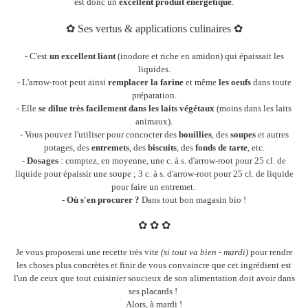
est donc un
excellent produit énergétique
.
✿ Ses vertus & applications culinaires
✿
- C'est
un excellent liant
(inodore et riche en amidon) qui épaissait les
liquides.
- L'arrow-root peut ainsi
remplacer la farine
et même
les oeufs
dans toute
préparation.
- Elle
se dilue très facilement dans les laits végétaux
(moins dans les laits
animaux).
- Vous pouvez l'utiliser pour concocter des
bouillies
, des
soupes
et autres
potages, des
entremets
, des
biscuits
, des
fonds de tarte
, etc.
-
Dosages
: comptez, en moyenne, une c. à s. d'arrow-root pour 25 cl. de
liquide pour épaissir une soupe ; 3 c. à s. d'arrow-root pour 25 cl. de liquide
pour faire un entremet.
-
Où s'en procurer ?
Dans tout bon magasin bio !
✿
✿
✿
Je vous proposerai une recette très vite
(si tout va bien - mardi)
pour rendre
les choses plus concrètes et finir de vous convaincre que cet ingrédient est
l'un de ceux que tout cuisinier soucieux de son alimentation doit avoir dans
ses placards !
Alors, à mardi !