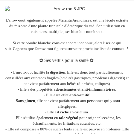
L'arrow-root, également appelée Maranta Arundinaea, est une fécule extraite
du rhizome d'une plante tropicale d'Amérique du sud. Son utilisation en
cuisine est multiple ; ses bienfaits nombreux.
Si cette poudre blanche vous est encore inconnue, alors lisez ce qui
suit.
Gageons que l'arrow-root figurera sur votre prochaine liste de courses...!
✿ Ses vertus pour la santé
✿
- L'arrow-root facilite la
digestion
. Elle est donc tout particulièrement
conseillées aux estomacs fragiles (acidités gastriques, problèmes digestifs) et
convient parfaitement aux bébés (diarrhées, coliques).
- Elle a des propriétés
adoucissantes
et
anti-inflammatoires
.
- Elle a un effet
anti-vomitif
.
-
Sans gluten
, elle convient parfaitement aux personnes qui y sont
allergiques.
- Elle est
riche en calcium
.
- Elle s'utilise également en
talc végétal
pour soigner l'eczéma, les
échauffements, les irritations cutanées, etc.
- Elle est composée à 80% de sucres lents et elle est pauvre en protéines. Elle